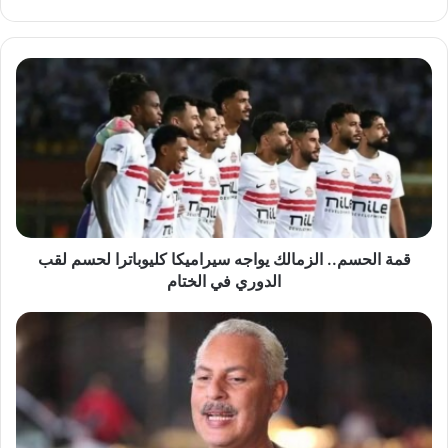
قمة
الحسم..
الزمالك
يواجه
سيراميكا
كليوباترا
لحسم
لقب
الدوري
في
قمة الحسم.. الزمالك يواجه سيراميكا كليوباترا لحسم لقب
الختام
الدوري في الختام
قفزة
غير
مسبوقة
في
أسعار
الطماطم..
ونقيب