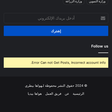
وزارة التموين
وزارة الزراعة
أدخل
بريدك
الإلكتروني
Follow us
Error Can not Get Posts, Incorrect account info.
© 2024 حقوق النشر محفوظة لـهواها بيطري
الرئيسية
عن
فريق العمل
هواها بيديا
فيسبوك
‫X
بينتيريست
لينكدإن
‫YouTube
انستقرام