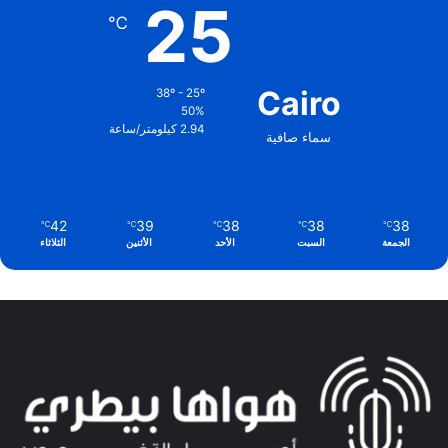
25
℃
Cairo
38º - 25º
50%
2.94 كيلومتر/ساعة
سماء صافية
42
39
38
38
38
℃
℃
℃
℃
℃
الجمعة
السبت
الأحد
الأثنين
الثلاثاء