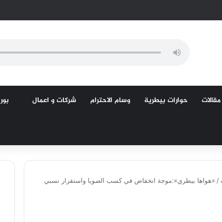
مقالات
حوارات بيطرية
وسام الاحترام
شركات و اعمال
بورص
/
«هواها بيطري»:موجة انخفاض في كسب الصويا واستقرار نسبي