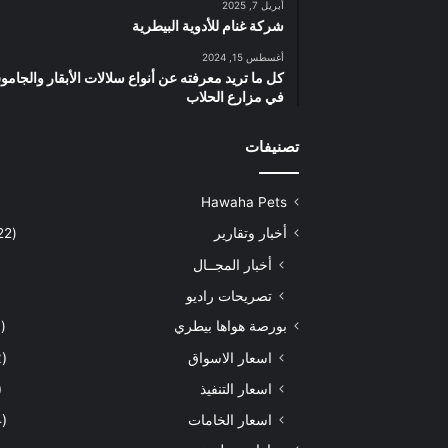
أبريل 7, 2025
شركة غنام للأدوية البيطرية
أغسطس 15, 2024
كل ما تريد معرفته عن أنواع سلالات الأبقار والجام
في مزارع الحلاب
تصنيفات
Hawaha Pets
أخبار وتقارير
(5٬422)
أخبار المجــال
تصريحات راديو
بورصة هواها بيطري
(929)
اسعار الاسواق
(462)
اسعار التنفيذ
71)
اسعار الخامات
(294)