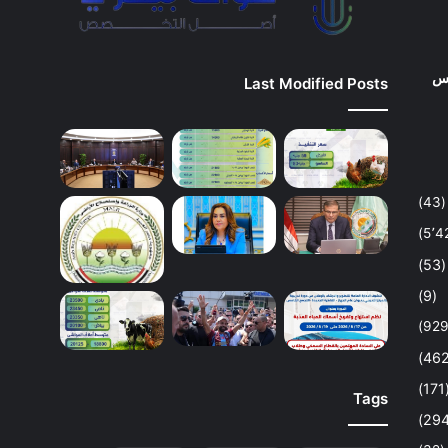
وس
Last Modified Posts
(43)
(53)
(9)
(1
Tags