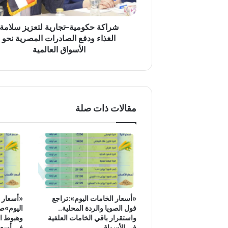
الصادرات
المصرية
نحو
شراكة حكومية–تجارية لتعزيز سلامة
الأسواق
الغذاء ودفع الصادرات المصرية نحو
العالمية
الأسواق العالمية
مقالات ذات صلة
«أسعار الخامات اليوم»:تراجع
«أسعار ا
فول الصويا والردة المحلية..
اليوم»صع
واستقرار باقي الخامات العلفية
وهبوط ال
في الأسواق
في أسعار