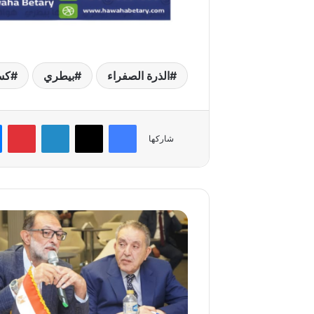
الذرة الصفراء
بيطري
كس
فيسبوك
‫X
لينكدإن
بي
شاركها
شراكة
حكومية–
تجارية
لتعزيز
سلامة
الغذاء
ودفع