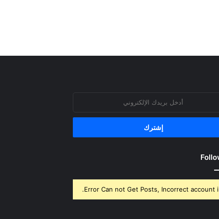
روني
Follo
Error Can not Get Posts, Incorrect account i