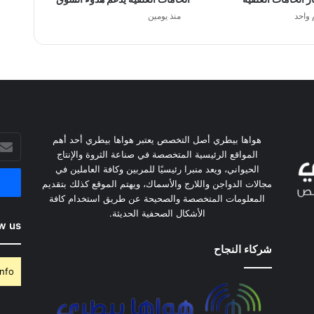
 واحد
منذ يومين
أدخل
هواها بيطري أصل التخصص يعتبر هواها بيطري أحد أهم
بريدك
المواقع الرئيسية المتخصصة في صناعة الثروة والإنتاج
الإلكت
الحيواني، ويعد منبرا رئيسيًا للمربين وكافة العاملين في
مجالات الدواجن واللارج والأسماك، ويهتم الموقع كذلك بتقديم
المعلومات المتخصصة والصحيحة عن طريق استخدام كافة
الأشكال الصحفية الحديثة.
w us
شركاء النجاح
nfo.