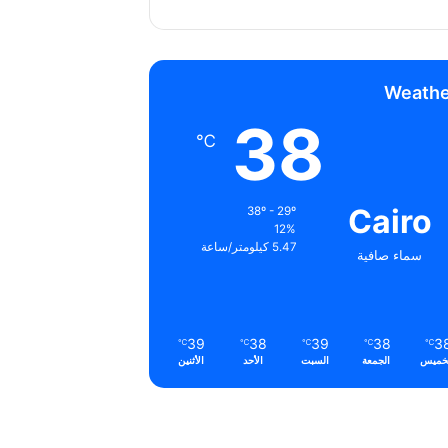
Weathe
38
℃
Cairo
38º - 29º
12%
5.47 كيلومتر/ساعة
سماء صافية
39
38
39
38
3
℃
℃
℃
℃
℃
خميس
الجمعة
السبت
الأحد
الأثنين