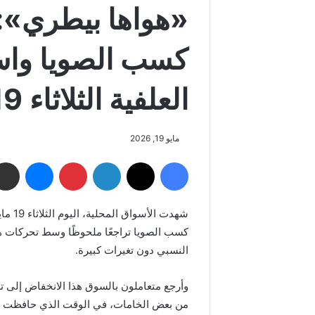
«هواها بيطري»:
كسب الصويا واس
العلفية الثلاثاء 19 مايو
مايو 19, 2026
فيسبوك
‫X
لينكدإن
بينتيريست
ماسنجر
شهدت 
كسب الصويا تراجعًا ملحوظًا وسط تحركات ها
النسبي دون تغيرات كبيرة.
وأرجع متعاملون بالسوق هذا الانخفاض إلى ت
من بعض الخامات، في الوقت الذي حافظت في