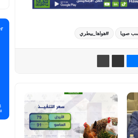
r
ب صويا
هواها_بيطري
نتيريست
ماسنجر
مشاركة عبر البريد
طباعة
«هواها
بيطري»:ارتفاع
8
محدود
ال
في
أسعار
الدواجن
البيضاء