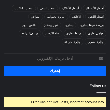
أسعار الأسماك
أسعار الأعلاف
أسعار البيض
أسعار الكتاكيت
أسعار اللحوم
الأعلاف
الثروة الحيوانية
الدواجن
بورصة هواها بيطري
بيطري
شهر رمضان
طقس اليوم
هواها_بيطري
هواها بيطري
هيئة الارصاد
وزارة_الزراعه
وزارة التموين
وزارة الزراعة
أدخل
بريدك
الإلكتروني
Follow us
Error Can not Get Posts, Incorrect account info.