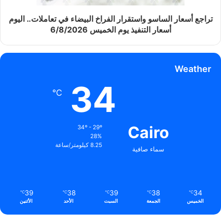
تراجع أسعار الساسو واستقرار الفراخ البيضاء في تعاملات.. اليوم
أسعار التنفيذ يوم الخميس 6/8/2026
Weather
34
℃
Cairo
34º - 29º
28%
8.25 كيلومتر/ساعة
سماء صافية
39
38
39
38
34
℃
℃
℃
℃
℃
الخميس
الجمعة
السبت
الأحد
الأثنين