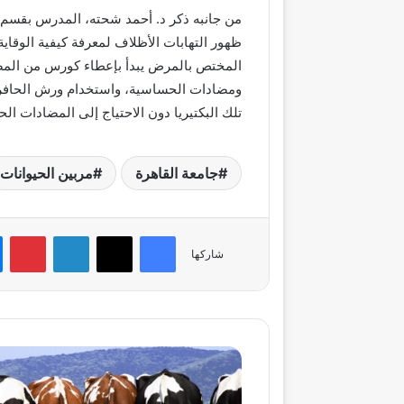
من جانبه ذكر د. أحمد شحته، المدرس بقسم
ظهور التهابات الأظلاف لمعرفة كيفية الوقا
المختص بالمرض يبدأ بإعطاء كورس من المضا
ومضادات الحساسية، واستخدام ورش الحافر 
تلك البكتيريا دون الاحتياج إلى المضادات الحي
جامعة القاهرة
مربين الحيوانات
فيسبوك
‫X
لينكدإن
بي
شاركها
كل
ما
تريد