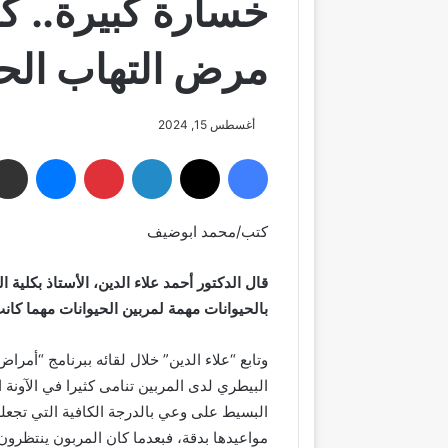
خسارة كبيرة.. ك
مرض التهاب الحا
أغسطس 15, 2024
فيسبوك
‫X
لينكدإن
بينتيريست
ماسنجر
كتب/محمد ابوضيف
قال الدكتور أحمد علاء الدين، الأستاذ بكلية
بالحيوانات مهمة لمربين الحيوانات مهما كانت
وتابع “علاء الدين” خلال لقائه ببرنامج “أمر
البيطري لدى المربين تنامى كثيرا في الآونة 
البسيط على وعي بالدرجة الكافية التي تجعل
مواعيدها بدقة، فبعدما كان المربون ينتظرون