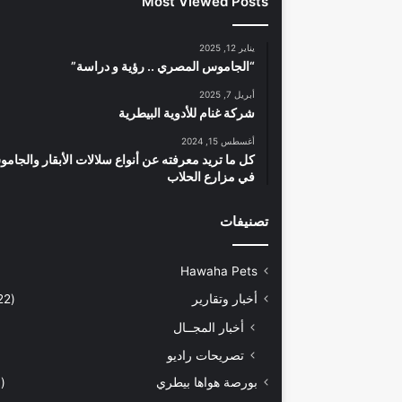
Most Viewed Posts
يناير 12, 2025
“الجاموس المصري .. رؤية و دراسة”
أبريل 7, 2025
شركة غنام للأدوية البيطرية
أغسطس 15, 2024
كل ما تريد معرفته عن أنواع سلالات الأبقار والجام
في مزارع الحلاب
تصنيفات
Hawaha Pets
أخبار وتقارير
(5٬422)
أخبار المجــال
تصريحات راديو
بورصة هواها بيطري
(929)