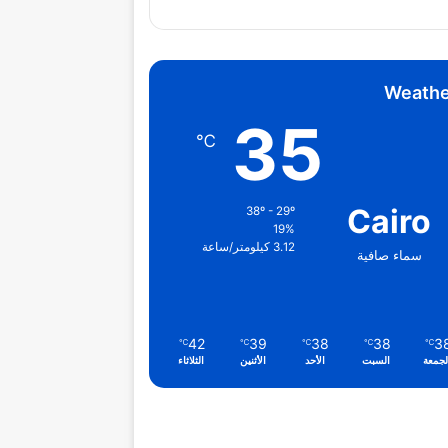
Weathe
35
℃
Cairo
38º - 29º
19%
3.12 كيلومتر/ساعة
سماء صافية
42
39
38
38
3
℃
℃
℃
℃
℃
لجمعة
السبت
الأحد
الأثنين
الثلاثاء