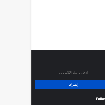
روني
Follo