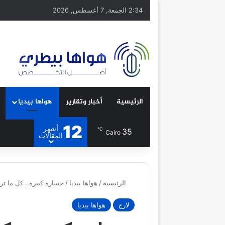
2:34 الجمعة, 7 أغسطس, 2026
الرئيسية
أخبار وتقارير
هواها بيديا
12
أشهر
℃
35
Cairo
المقالات
الرئيسية
/
هواها بيديا
/
خسارة كبيرة.. كل ما تر
لارج
هواها بيديا