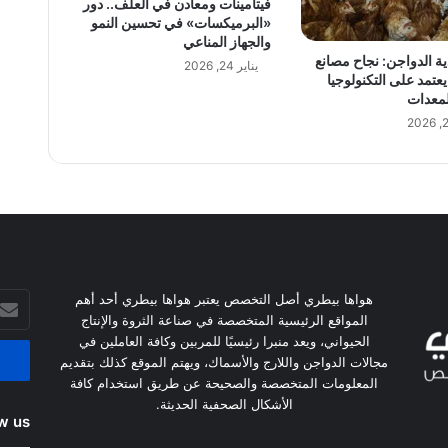
فيتامينات ومعادن في العلف.. دور
«البرميكسات» في تحسين النمو
والجهاز المناعي
ية الدواجن: نجاح مصانع
يناير 24, 2026
يعتمد على التكنولوجيا
لمعدات
أدخل
هواها بيطري أصل التخصص يعتبر هواها بيطري أحد أهم
بريدك
المواقع الرئيسية المتخصصة في صناعة الثروة والإنتاج
الإلكت
الحيواني، ويعد منبرا رئيسيًا للمربين وكافة العاملين في
مجالات الدواجن واللارج والأسماك، ويهتم الموقع كذلك بتقديم
المعلومات المتخصصة والصحيحة عن طريق استخدام كافة
الأشكال الصحفية الحديثة.
w us