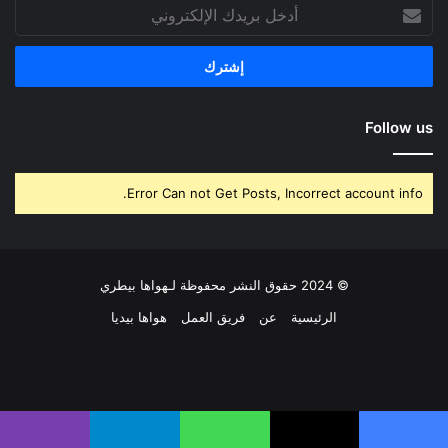
أدخل
بريدك
الإلكتروني
Follow us
Error Can not Get Posts, Incorrect account info.
© 2024 حقوق النشر محفوظة لـهواها بيطري
الرئيسية
عن
فريق العمل
هواها بيديا
فيسبوك
‫X
بينتيريست
لينكدإن
‫YouTube
انستقرام