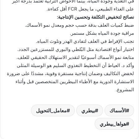
في التغذية وجودة المياه، بينما الأحواض الترابية تعتمد بدرجة أكبر
على الغذاء الطبيعي، ما يجعل FCR أقل كفاءة.
نصائح لتخفيض التكلفة وتحسين الإنتاجية:
ضبط كميات العلف بدقة حسب حجم ومعدل نمو الأسماك.
مراقبة جودة المياه بشكل مستمر.
تجنب الإفراط في العلف لتفادي الهدر وتلوث المياه.
اختيار أنواع اقتصادية مثل البُلطي والبوري للمستزرعين الجدد.
متابعة نمو الأسماك أسبوعيًا لتقدير الاستهلاك الحقيقي للعلف.
وأكد د. العياط أن التخطيط التغذوي السليم هو الوسيلة المثلى
لخفض التكاليف وضمان إنتاجية مستقرة وقوية، مشددًا على ضرورة
الاستشارة الدورية مع الأطباء البيطريين المتخصصين قبل وأثناء
المشروع.
الأسماك
بيطري
معامل_التحويل
هواها_بيطري