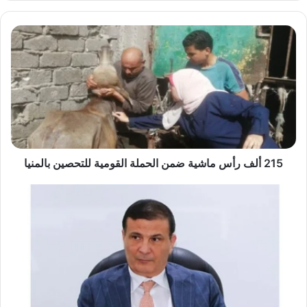
215
ألف
رأس
ماشية
ضمن
الحملة
القومية
للتحصين
بالمنيا
215 ألف رأس ماشية ضمن الحملة القومية للتحصين بالمنيا
مصر
تضخ
400
ألف
طن
أسمدة
للجمعيات
الزراعية
استعدادًا