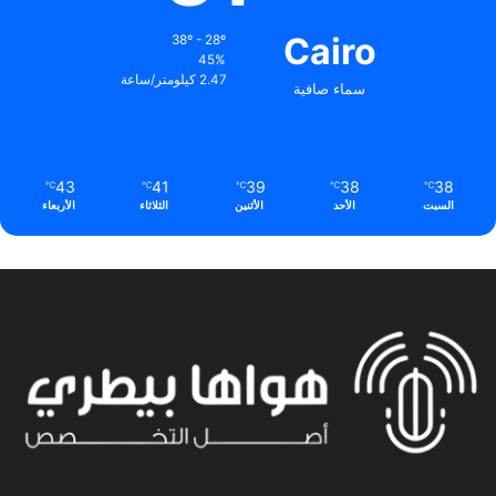
Cairo
38º - 28º
45%
2.47 كيلومتر/ساعة
سماء صافية
43
41
39
38
38
℃
℃
℃
℃
℃
السبت
الأحد
الأثنين
الثلاثاء
الأربعاء