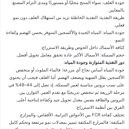
جودة العلف: سواء المنتج محليًا أو مستوردًا ومدى التزام المصنع
بالمعايير.
طريقة التغذية: التغذية الخاطئة تزيد من استهلاك العلف دون نمو
فعلي.
جودة المياه: المياه الجيدة والأكسجين المتوفر يحسن الهضم وكفاءة
النمو.
كثافة الأسماك داخل الحوض وطريقة الاستزراع.
حجم السمكة: الأسماك الأكبر عادة تحقق معامل تحويل أفضل.
دور التغذية المتوازنة وجودة المياه:
جودة المياه أساس نجاح أي مزرعة؛ فالماء الملوث أو منخفض
الأكسجين يقلل الشهية ويضعف الهضم. أما العلف فيجب أن يحتوي
على نسب بروتين مناسبة لعمر السمكة، إذ تصل إلى 44–48% في
مرحلة الزريعة ثم تنخفض تدريجيًا مع تقدم العمر. التوازن بين
البروتين والطاقة يضمن معدل تحويل جيد وكفاءة إنتاجية أعلى.
الفرق بين أنظمة الاستزراع:
تختلف كفاءة FCR بين الأحواض الترابية، الأقفاص، والمزارع
المكثفة؛ فالمزارع المكثفة تتميز بمعدلات نمو مرتفعة وتحكم كامل