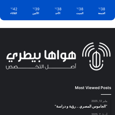
42
39
38
38
38
℃
℃
℃
℃
℃
الجمعة
السبت
الأحد
الأثنين
الثلاثاء
Most Viewed Posts
يناير 12, 2025
“الجاموس المصري .. رؤية و دراسة”
أبريل 7, 2025