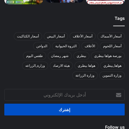
Tags
أسعار الأسماك
أسعار الأعلاف
أسعار البيض
أسعار الكتاكيت
أسعار اللحوم
الأعلاف
الثروة الحيوانية
الدواجن
بورصة هواها بيطري
بيطري
شهر رمضان
طقس اليوم
هواها_بيطري
هواها بيطري
هيئة الارصاد
وزارة_الزراعه
وزارة التموين
وزارة الزراعة
أدخل
بريدك
الإلكتروني
Follow us