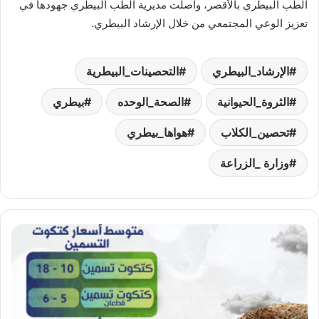
الطب البيطري بالأقصر، واصلت مديرية الطب البيطري جهودها في
تعزيز الوعي المجتمعي من خلال الإرشاد البيطري.
الإرشاد_البيطري
التحصينات_البيطرية
الثروة_الحيوانية
الصحة_الوحده
بيطري
تحصين_الكلاب
هواها_بيطري
وزارة _الزراعة
انخفاض
مفاجئ
في
أسعار
كتاكيت
تسمين