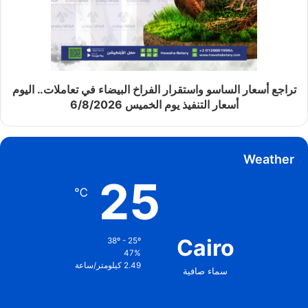
تراجع أسعار الساسو واستقرار الفراخ البيضاء في تعاملات.. اليوم
أسعار التنفيذ يوم الخميس 6/8/2026
Weather
25
℃
Cairo
38º - 25º
47%
2.49 كيلومتر/ساعة
سماء صافية