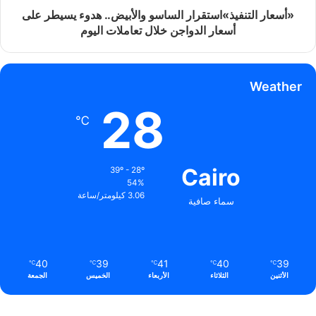
«أسعار التنفيذ»استقرار الساسو والأبيض.. هدوء يسيطر على
أسعار الدواجن خلال تعاملات اليوم
Weather
28
℃
Cairo
39º - 28º
54%
3.06 كيلومتر/ساعة
سماء صافية
40
39
41
40
39
℃
℃
℃
℃
℃
الأثنين
الثلاثاء
الأربعاء
الخميس
الجمعة