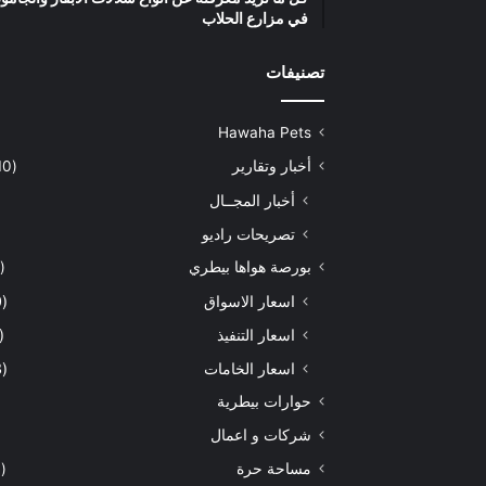
في مزارع الحلاب
تصنيفات
Hawaha Pets
أخبار وتقارير
(5٬410)
أخبار المجــال
تصريحات راديو
بورصة هواها بيطري
(925)
اسعار الاسواق
(460)
اسعار التنفيذ
(170)
اسعار الخامات
(293)
حوارات بيطرية
شركات و اعمال
مساحة حرة
(203)