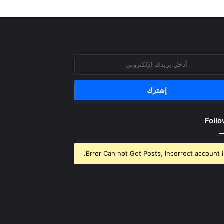
روني
Follo
Error Can not Get Posts, Incorrect account i