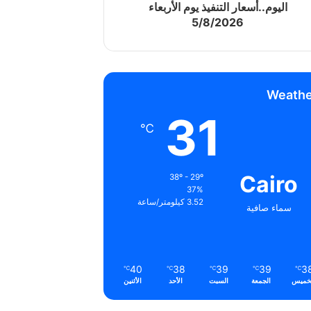
اليوم..أسعار التنفيذ يوم الأربعاء
5/8/2026
Weathe
31
℃
Cairo
38º - 29º
37%
3.52 كيلومتر/ساعة
سماء صافية
40
38
39
39
3
℃
℃
℃
℃
℃
خميس
الجمعة
السبت
الأحد
الأثنين