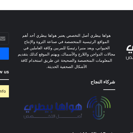
هواها بيطري أصل التخصص يعتبر هواها بيطري أحد أهم
أدخل
المواقع الرئيسية المتخصصة في صناعة الثروة والإنتاج
بريدك
الحيواني، ويعد منبرا رئيسيًا للمربين وكافة العاملين في
الإلكت
مجالات الدواجن واللارج والأسماك، ويهتم الموقع كذلك بتقديم
المعلومات المتخصصة والصحيحة عن طريق استخدام كافة
الأشكال الصحفية الحديثة.
w us
شركاء النجاح
nfo.
وس