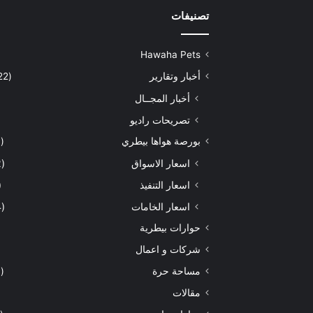
تصنيفات
Hawaha Pets
أخبار وتقارير
(5٬422)
أخبار المجــال
تصريحات راديو
بورصة هواها بيطري
(929)
اسعار الاسواق
(462)
اسعار التنفيذ
71)
اسعار الخامات
(294)
حوارات بيطرية
شركات و اعمال
مساحة حرة
(203)
مقالات