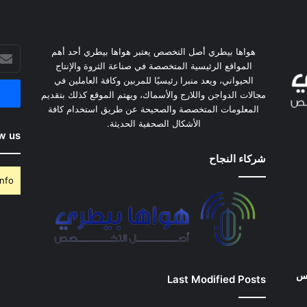
هواها بيطري أصل التخصص يعتبر هواها بيطري أحد أهم
أدخل
المواقع الرئيسية المتخصصة في صناعة الثروة والإنتاج
بريدك
الحيواني، ويعد منبرا رئيسيًا للمربين وكافة العاملين في
الإلكت
مجالات الدواجن واللارج والأسماك، ويهتم الموقع كذلك بتقديم
المعلومات المتخصصة والصحيحة عن طريق استخدام كافة
الأشكال الصحفية الحديثة.
w us
شركاء النجاح
nfo.
وس
Last Modified Posts