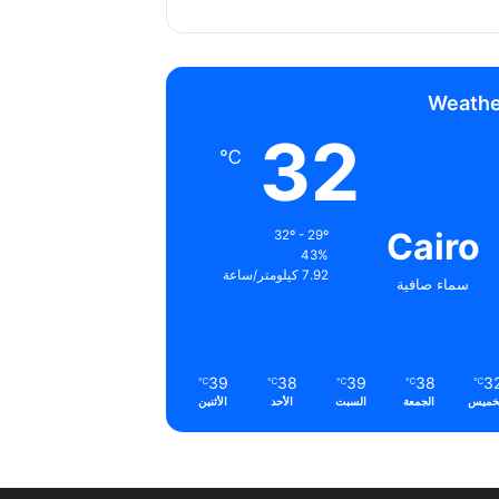
Weathe
32
℃
Cairo
32º - 29º
43%
7.92 كيلومتر/ساعة
سماء صافية
39
38
39
38
3
℃
℃
℃
℃
℃
خميس
الجمعة
السبت
الأحد
الأثنين