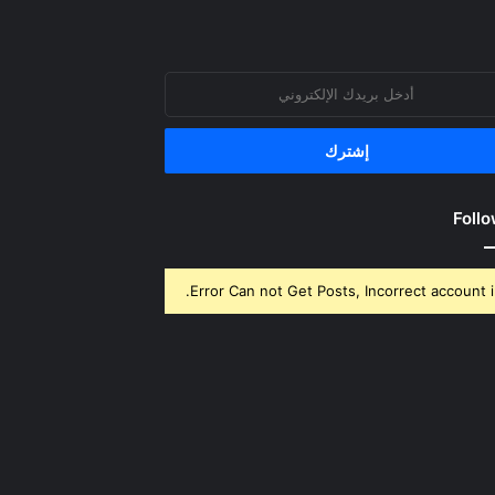
روني
Follo
Error Can not Get Posts, Incorrect account i