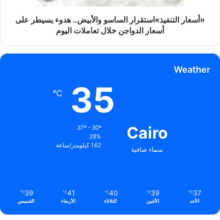
«أسعار التنفيذ»استقرار الساسو والأبيض.. هدوء يسيطر على
أسعار الدواجن خلال تعاملات اليوم
Weather
35
℃
Cairo
37º - 30º
28%
1.62 كيلومتر/ساعة
سماء صافية
39
41
40
39
37
℃
℃
℃
℃
℃
الأحد
الأثنين
الثلاثاء
الأربعاء
الخميس