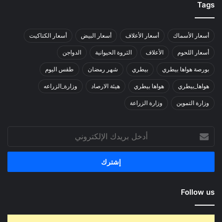
Tags
أسعار الأسماك
أسعار الأعلاف
أسعار البيض
أسعار الكتاكيت
أسعار اللحوم
الأعلاف
الثروة الحيوانية
الدواجن
بورصة هواها بيطري
بيطري
شهر رمضان
طقس اليوم
هواها_بيطري
هواها بيطري
هيئة الارصاد
وزارة_الزراعه
وزارة التموين
وزارة الزراعة
أدخل
بريدك
الإلكتروني
Follow us