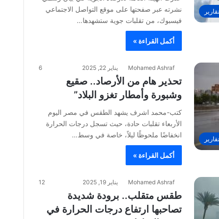
نشرته عبر صفحتها على موقع التواصل الاجتماعي
قارير
فيسبوك، من تقلبات جوية ستشهدها…
أكمل القراءة »
Mohamed Ashraf
يناير 22, 2025
6
تحذير هام من الأرصاد.. صقيع
وشبورة وأمطار تغزو البلاد”
كتب-محمد اشرف يشهد الطقس في مصر اليوم
الأربعاء تقلبات حادة، حيث تسجل درجات الحرارة
انخفاضًا ملحوظًا ليلاً، خاصة في وسط…
قارير
أكمل القراءة »
Mohamed Ashraf
يناير 19, 2025
12
طقس متقلب.. برودة شديدة
تصاحبها ارتفاع درجات الحرارة في