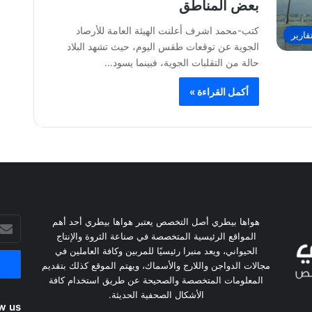
بعض المناطق
كتب-محمد اشرف أعلنت الهيئة العامة للأرصاد
قارير
الجوية عن توقعات طقس اليوم، حيث تشهد البلاد
حالة من التقلبات الجوية، فبينما يسود…
أكمل القراءة »
هواها بيطري أصل التخصص يعتبر هواها بيطري أحد أهم
أدخل
المواقع الرئيسية المتخصصة في صناعة الثروة والإنتاج
بريدك
الحيواني، ويعد منبرا رئيسيًا للمربين وكافة العاملين في
الإلكت
مجالات الدواجن واللارج والأسماك، ويهتم الموقع كذلك بتقديم
المعلومات المتخصصة والصحيحة عن طريق استخدام كافة
الأشكال الصحفية الحديثة.
w us