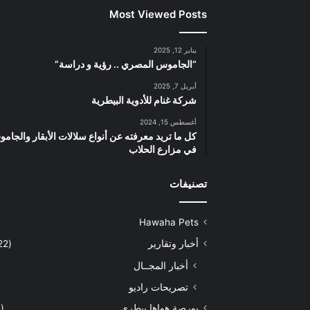
Most Viewed Posts
يناير 12, 2025
“الجاموس المصري .. رؤية و دراسة”
أبريل 7, 2025
شركة غنام للأدوية البيطرية
أغسطس 15, 2024
كل ما تريد معرفته عن أنواع سلالات الأبقار والجام
في مزارع الحلاب
تصنيفات
Hawaha Pets
أخبار وتقارير
(5٬422)
أخبار المجــال
تصريحات راديو
بورصة هواها بيطري
(929)