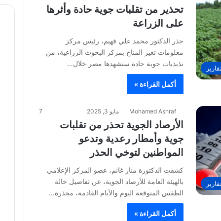
تحذير من تقلبات جوية حادة وأثرها
على الزراعة
حذر الدكتور محمد علي فهيم، رئيس مركز
معلومات تغير المناخ بمركز البحوث الزراعية، من
تذبذبات جوية حادة ستشهدها مصر خلال…
قارير
أكمل القراءة »
Mohamed Ashraf
مايو 3, 2025
7
الأرصاد الجوية تحذر من تقلبات
جوية وأمطار رعدية وتدعو
المواطنين لتوخي الحذر
كشفت الدكتورة منار غانم، عضو المركز الإعلامي
بالهيئة العامة للأرصاد الجوية، عن تفاصيل حالة
قارير
الطقس المتوقعة اليوم والأيام القادمة، محذرة…
أكمل القراءة »