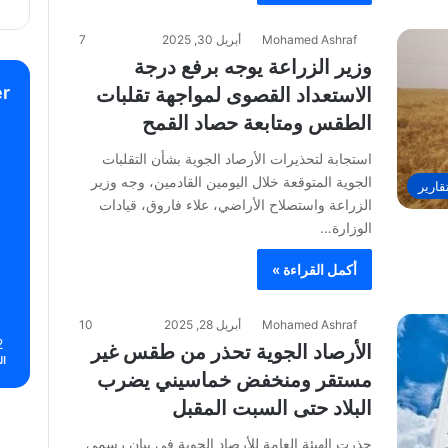
Mohamed Ashraf
أبريل 30, 2025
7
وزير الزراعة يوجه برفع درجة
r
الاستعداد القصوى لمواجهة تقلبات
الطقس ومتابعة حصاد القمح
استجابة لتحذيرات الأرصاد الجوية بشأن التقلبات
الجوية المتوقعة خلال اليومين القادمين، وجه وزير
قارير
الزراعة واستصلاح الأراضي، علاء فاروق، قيادات
الوزارة…
أكمل القراءة »
Mohamed Ashraf
أبريل 28, 2025
10
2
الأرصاد الجوية تحذر من طقس غير
ال
مستقر ومنخفض خماسيني يضرب
البلاد حتى السبت المقبل
حذرت الهيئة العامة للأرصاد الجوية في بيان رسمي