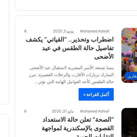
Mohamed Ashraf
يونيو 5, 2025
8
اضطراب وتحذير.. “القياتي” يكشف
تفاصيل حالة الطقس في عيد
الأضحى
بينما تستعد الأسر المصرية لاستقبال عيد الأضحى
المبارك بزيارات الأقارب والرحلات القصيرة، تبرز
قارير
حالة الطقس كأحد العوامل الهامة التي تؤثر…
أكمل القراءة »
Mohamed Ashraf
مايو 31, 2025
6
“الصحة” تعلن حالة الاستعداد
القصوى بالإسكندرية لمواجهة
التقلبات الجوية