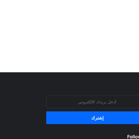
روني
Follo