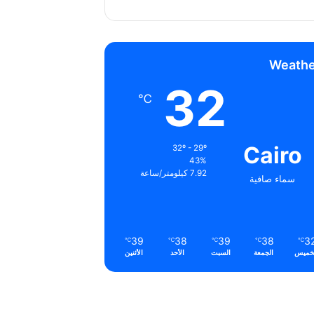
Weathe
32
℃
Cairo
32º - 29º
43%
7.92 كيلومتر/ساعة
سماء صافية
39
38
39
38
3
℃
℃
℃
℃
℃
خميس
الجمعة
السبت
الأحد
الأثنين