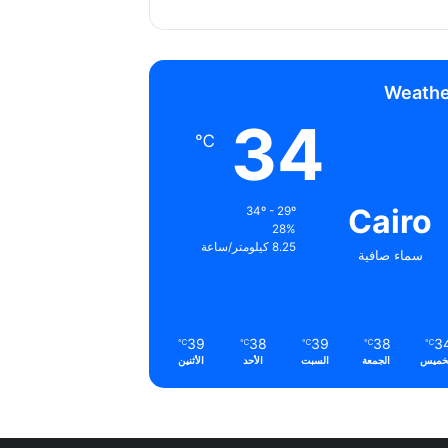
Weathe
34
℃
Cairo
34º - 29º
28%
8.25 كيلومتر/ساعة
سماء صافية
39
38
39
38
3
℃
℃
℃
℃
℃
خميس
الجمعة
السبت
الأحد
الأثنين