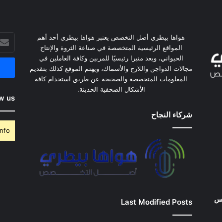
هواها بيطري أصل التخصص يعتبر هواها بيطري أحد أهم
أدخل
المواقع الرئيسية المتخصصة في صناعة الثروة والإنتاج
بريدك
الحيواني، ويعد منبرا رئيسيًا للمربين وكافة العاملين في
الإلكت
مجالات الدواجن واللارج والأسماك، ويهتم الموقع كذلك بتقديم
المعلومات المتخصصة والصحيحة عن طريق استخدام كافة
الأشكال الصحفية الحديثة.
w us
شركاء النجاح
nfo.
وس
Last Modified Posts