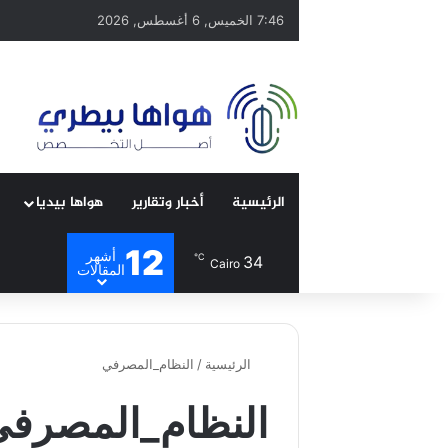
7:46 الخميس, 6 أغسطس, 2026
الرئيسية
أخبار وتقارير
هواها بيديا
12
أشهر
℃
34
Cairo
المقالات
الرئيسية
/
النظام_المصرفي
النظام_المصرف