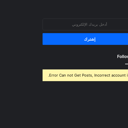
روني
Follo
Error Can not Get Posts, Incorrect account i