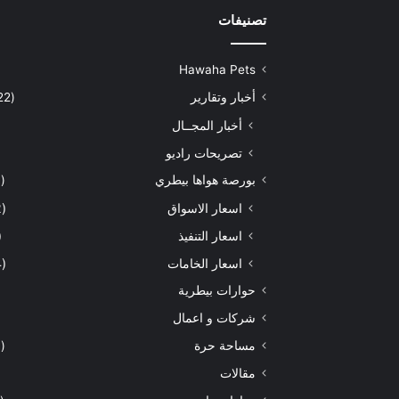
تصنيفات
Hawaha Pets
أخبار وتقارير
(5٬422)
أخبار المجــال
تصريحات راديو
بورصة هواها بيطري
(929)
اسعار الاسواق
(462)
اسعار التنفيذ
71)
اسعار الخامات
(294)
حوارات بيطرية
شركات و اعمال
مساحة حرة
(203)
مقالات