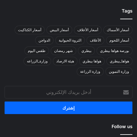
Tags
أسعار الأسماك
أسعار الأعلاف
أسعار البيض
أسعار الكتاكيت
أسعار اللحوم
الأعلاف
الثروة الحيوانية
الدواجن
بورصة هواها بيطري
بيطري
شهر رمضان
طقس اليوم
هواها_بيطري
هواها بيطري
هيئة الارصاد
وزارة_الزراعه
وزارة التموين
وزارة الزراعة
أدخل
بريدك
الإلكتروني
Follow us