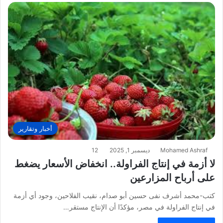
أخبار وتقارير
Mohamed Ashraf
ديسمبر 1, 2025
12
لا أزمة في إنتاج الفراولة.. انخفاض الأسعار يضغط
على أرباح المزارعين
كتب-محمد أشرف نفى حسين أبو صدام، نقيب الفلاحين، وجود أي أزمة
في إنتاج الفراولة في مصر، مؤكدًا أن الإنتاج مستقر…