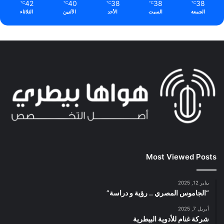
42
40
38
38
38
℃
℃
℃
℃
℃
الجمعة
السبت
الأحد
الأثنين
الثلاثاء
Most Viewed Posts
يناير 12, 2025
“الجاموس المصري .. رؤية و دراسة”
أبريل 7, 2025
شركة غنام للأدوية البيطرية