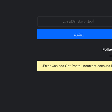
روني
Follo
Error Can not Get Posts, Incorrect account i