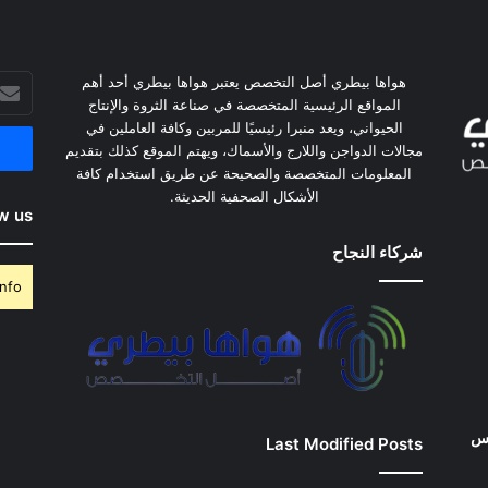
هواها بيطري أصل التخصص يعتبر هواها بيطري أحد أهم
أدخل
المواقع الرئيسية المتخصصة في صناعة الثروة والإنتاج
بريدك
الحيواني، ويعد منبرا رئيسيًا للمربين وكافة العاملين في
الإلكت
مجالات الدواجن واللارج والأسماك، ويهتم الموقع كذلك بتقديم
المعلومات المتخصصة والصحيحة عن طريق استخدام كافة
الأشكال الصحفية الحديثة.
w us
شركاء النجاح
nfo.
وس
Last Modified Posts