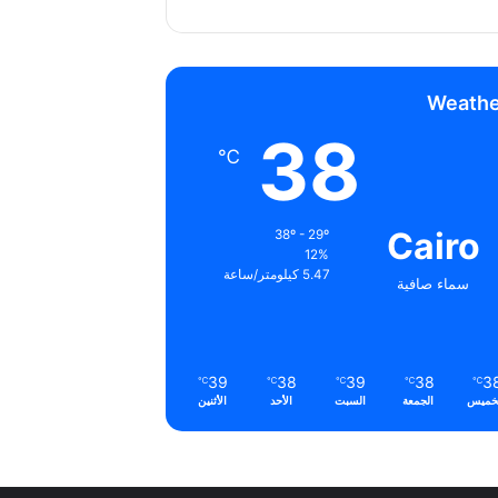
Weathe
38
℃
Cairo
38º - 29º
12%
5.47 كيلومتر/ساعة
سماء صافية
39
38
39
38
3
℃
℃
℃
℃
℃
خميس
الجمعة
السبت
الأحد
الأثنين