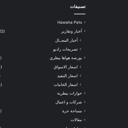
تصنيفات
Hawaha Pets
أخبار وتقارير
(5٬422)
أخبار المجــال
تصريحات راديو
بورصة هواها بيطري
(929)
اسعار الاسواق
(462)
اسعار التنفيذ
71)
اسعار الخامات
(294)
حوارات بيطرية
شركات و اعمال
مساحة حرة
(203)
مقالات