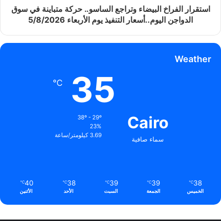
استقرار الفراخ البيضاء وتراجع الساسو.. حركة متباينة في سوق
الدواجن اليوم..أسعار التنفيذ يوم الأربعاء 5/8/2026
Weather
35
℃
Cairo
38º - 29º
23%
3.69 كيلومتر/ساعة
سماء صافية
40
38
39
39
38
℃
℃
℃
℃
℃
الخميس
الجمعة
السبت
الأحد
الأثنين