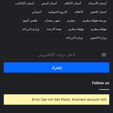
أسعار الأسماك
أسعار الأعلاف
أسعار البيض
أسعار الكتاكيت
أسعار اللحوم
الأعلاف
الثروة الحيوانية
الدواجن
بورصة هواها بيطري
بيطري
شهر رمضان
طقس اليوم
هواها_بيطري
هواها بيطري
هيئة الارصاد
وزارة_الزراعه
وزارة التموين
وزارة الزراعة
أدخل
بريدك
الإلكتروني
Follow us
Error Can not Get Posts, Incorrect account info.