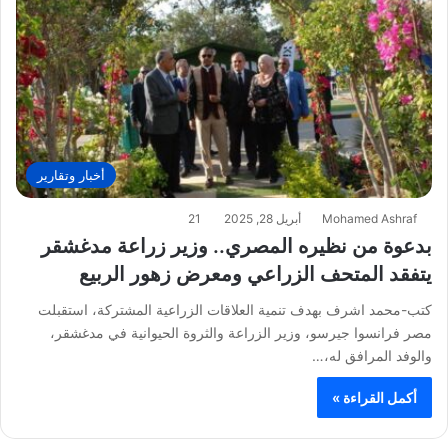
أخبار وتقارير
Mohamed Ashraf
أبريل 28, 2025
21
بدعوة من نظيره المصري.. وزير زراعة مدغشقر
يتفقد المتحف الزراعي ومعرض زهور الربيع
كتب-محمد اشرف بهدف تنمية العلاقات الزراعية المشتركة، استقبلت
مصر فرانسوا جيرسو، وزير الزراعة والثروة الحيوانية في مدغشقر،
والوفد المرافق له،…
أكمل القراءة »