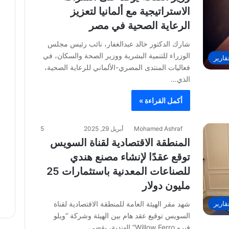
الاستراتيجية مع ألمانيا لتعزيز
الرعاية الصحية في مصر
شارك الدكتور خالد عبدالغفار، نائب رئيس مجلس
الوزراء للتنمية البشرية ووزير الصحة والسكان، في
قارير
فعاليات المنتدى المصري-الألماني للرعاية الصحية،
الذي…
أكمل القراءة »
Mohamed Ashraf
أبريل 29, 2025
5
المنطقة الاقتصادية لقناة السويس
توقع عقدًا لإنشاء مصنع هندي
للصناعات المعدنية باستثمارات 25
مليون دولار
قارير
شهد مقر الهيئة العامة للمنطقة الاقتصادية لقناة
السويس توقيع عقد هام بين الهيئة وشركة “ويلو
فيرو Willow Ferro” الهندية، يقضي…