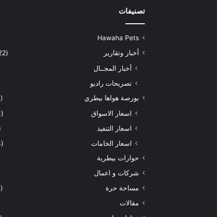
تصنيفات
Hawaha Pets
أخبار وتقارير
(5٬422)
أخبار المجــال
تصريحات راديو
بورصة هواها بيطري
(929)
اسعار الاسواق
(462)
اسعار التنفيذ
71)
اسعار الخامات
(294)
حوارات بيطرية
شركات و اعمال
مساحة حرة
(203)
مقالات