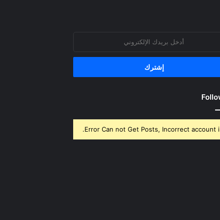
روني
Follo
Error Can not Get Posts, Incorrect account i