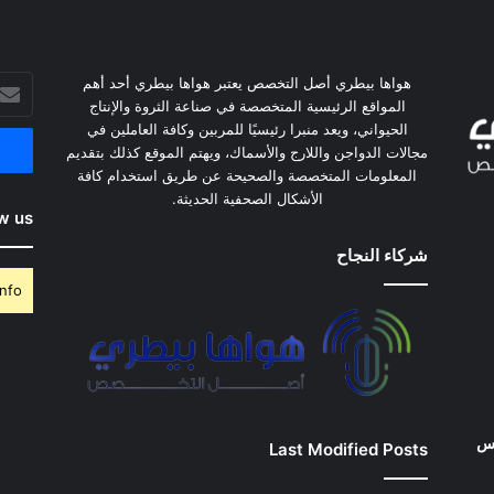
هواها بيطري أصل التخصص يعتبر هواها بيطري أحد أهم
أدخل
المواقع الرئيسية المتخصصة في صناعة الثروة والإنتاج
بريدك
الحيواني، ويعد منبرا رئيسيًا للمربين وكافة العاملين في
الإلكت
مجالات الدواجن واللارج والأسماك، ويهتم الموقع كذلك بتقديم
المعلومات المتخصصة والصحيحة عن طريق استخدام كافة
الأشكال الصحفية الحديثة.
w us
شركاء النجاح
nfo.
وس
Last Modified Posts