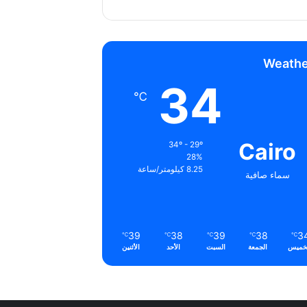
Weathe
34
℃
Cairo
34º - 29º
28%
8.25 كيلومتر/ساعة
سماء صافية
39
38
39
38
3
℃
℃
℃
℃
℃
خميس
الجمعة
السبت
الأحد
الأثنين