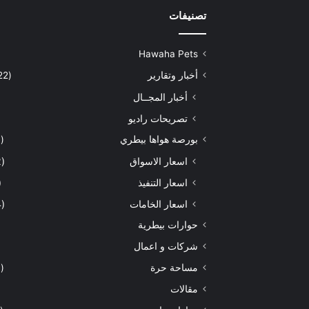
تصنيفات
Hawaha Pets
أخبار وتقارير
(5٬422)
أخبار المجــال
تصريحات راديو
بورصة هواها بيطري
(929)
اسعار الاسواق
(462)
اسعار التنفيذ
71)
اسعار الخامات
(294)
حوارات بيطرية
شركات و اعمال
مساحة حرة
(203)
مقالات