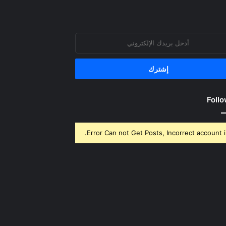
روني
Follo
Error Can not Get Posts, Incorrect account i