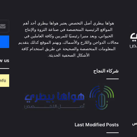
هواها بيطري أصل التخصص يعتبر هواها بيطري أحد أهم
أدخل
المواقع الرئيسية المتخصصة في صناعة الثروة والإنتاج
بريدك
الحيواني، ويعد منبرا رئيسيًا للمربين وكافة العاملين في
الإلكت
مجالات الدواجن واللارج والأسماك، ويهتم الموقع كذلك بتقديم
المعلومات المتخصصة والصحيحة عن طريق استخدام كافة
الأشكال الصحفية الحديثة.
w us
شركاء النجاح
nfo.
وس
Last Modified Posts