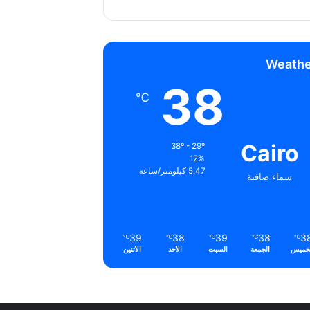
Weathe
38
℃
Cairo
38º - 29º
12%
5.47 كيلومتر/ساعة
سماء صافية
39
38
39
38
3
℃
℃
℃
℃
℃
خميس
الجمعة
السبت
الأحد
الأثنين