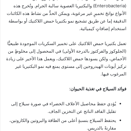
(Enterobacteria) والبكتيريا العصوية سالبة الجرام. وتُخرج هذه
الأنواع نواتجَ تخميرٍ غير مرغوبة، ويمكن الحدُّ من نشاط هذه الكائنات
الدقيقة إما عن طريق تشجيع نمو بكتيريا حمض اللاكتيك أو بواسطة
استخدام إضافاتٍ كيميائية.
تعمل بكتيريا حمض اللاكتيك على تخمير السكريات الموجودة طبيعيًّا
(الجلوكوز والفركتوز بالدرجة الأولى) في المحصول إلى مخلوطٍ من
الأحماض، ولكن يسودها حمض اللاكتيك، ويعمل هذا الأخير على زيادة
تركيز أيونات الهيدروجين إلى مستوى يمنع فيه نمو البكتيريا غير
المرغوب فيها.
فوائد السيلاج في تغذية الحيوان:
يُؤدي حفظ محاصيل الأعلاف الخضراء في صورة سيلاج إلى
تقليل الفاقد الناتج عن التخزين الجاف.
يحتفظ السيلاج بنسبةٍ أعلى من الطاقة والبروتين والكاروتين،
مقارنةً بالدريس.