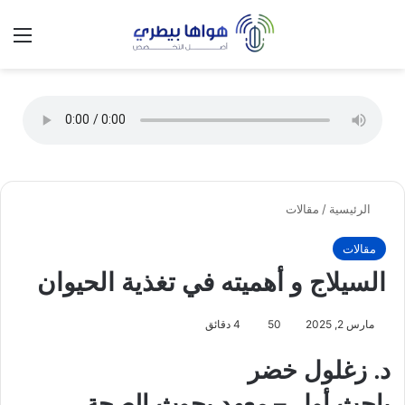
تسجيل الدخول
الق
الوضع ا
الرئيسية
/
مقالات
مقالات
السيلاج و أهميته في تغذية الحيوان
مارس 2, 2025
50
4 دقائق
د. زغلول خضر
باحث أول – معهد بحوث الصحة