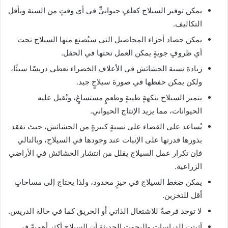
يمكن توفير السيلاج كعلفٍ حيوانيٍّ في أي وقتٍ من السنة وبأقل
التكاليف.
يمكن حصاد أجزاء المحاصيل التي سيُصنع منها السيلاج تحت
أي ظروفٍ جويةٍ يمكن العمل تحتها في الحقل.
زيادة نسبة الحشائش في الأعلاف الخضراء تعطي دريسًا سيئًا،
ولكن يمكن حفظها في صورة سيلاجٍ جيد.
يتميز السيلاج بنكهةٍ طيبةٍ وطعمٍ مستساغٍ، وتُقبل عليه
الحيوانات، مما يزيد الإنتاج الحيواني.
يُساعد على القضاء على نسبةٍ كبيرةٍ من الحشائش، حيث تفقد
بذورها قدرتها على الإنبات عند وجودها في السيلاج، وبالتالي
فإن تكرار عمل السيلاج يقلل من انتشار الحشائش في الأراضي
الزراعية.
يمكن ضغط السيلاج في حيزٍ محدود، ولذا يحتاج إلى مساحاتٍ
أقل للتخزين.
لا توجد فرصةٌ للاشتعال الذاتي أو الحريق كما في حالة الدريس.
أثبتت الدراسات والبحوث الحديثة أن السيلاج أكثر أهميةً في