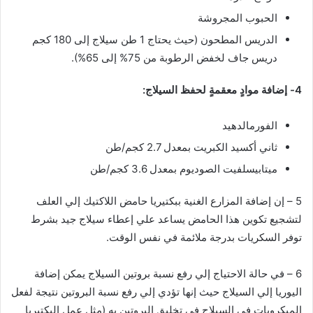
الحبوب المجروشة
الدريس المطحون (حيث يحتاج 1 طن سيلاج إلى 180 كجم
دريس جاف لخفض الرطوبة من 75% إلى 65%).
4- إضافة موادٍ معقمةٍ لحفظ السيلاج:
الفورمالدهيد
ثاني أكسيد الكبريت بمعدل 2.7 كجم/طن
ميتابيسلفيت الصوديوم بمعدل 3.6 كجم/طن
5 – إن إضافة المزارع الغنية ببكتيريا حامض اللاكتيك إلي العلف
لتشجيع تكوين هذا الحامض يساعد علي إعطاء سيلاج جيد بشرط
توفر السكريات بدرجة ملائمة في نفس الوقت.
6 – في حالة الاحتياج إلي رفع نسبة بروتين السيلاج يمكن إضافة
اليوريا إلي السيلاج حيث إنها تؤدي إلي رفع نسبة البروتين نتيجة لفعل
الميكروبات في السيلاج في تخليق البروتين به (مثل عمل البكتيريا