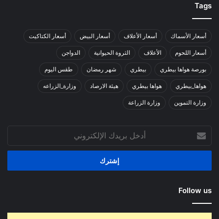
Tags
أسعار الأسماك
أسعار الأعلاف
أسعار البيض
أسعار الكتاكيت
أسعار اللحوم
الأعلاف
الثروة الحيوانية
الدواجن
بورصة هواها بيطري
بيطري
شهر رمضان
طقس اليوم
هواها_بيطري
هواها بيطري
هيئة الارصاد
وزارة_الزراعه
وزارة التموين
وزارة الزراعة
أدخل
بريدك
الإلكتروني
Follow us