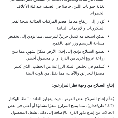
تغذية حيوانات اللبن، خاصةً في الصيف عند قلة الأعلاف
الخضراء.
يُؤدي إلى ارتفاع معامل هضم المركبات الغذائية نتيجةً لفعل
الميكروبات والإنزيمات النباتية.
يمكن استخدامه كبديلٍ جزئيٍّ للبرسيم، مما يؤدي إلى تخفيض
مساحة البرسيم وزراعتها بالقمح.
تصنيع السيلاج يؤدي إلى إخلاء الأرض مبكرًا بشهرٍ، مما يتيح
زراعة عروةٍ أخرى من الذرة أو أي محصولٍ أخضر.
يُساهم في تخليص البيئة الزراعية من الحطب، الذي يُعتبر
مصدرًا للحرائق والآفات، مما يقلل من تلوث البيئة.
إنتاج السيلاج من وجهة نظر المزارعين:
يُقدِّم إنتاج السيلاج بعض الفرص، حيث يتجاوز العائد ٦٠ طنًا للهكتار
(٢٤.٣ طن/فدان)، مما يمنح المزارع سعرًا مشابهًا أو أعلى في بعض
الحالات من إنتاج بذور الذرة. بالإضافة إلى ذلك، يشغل المحصول