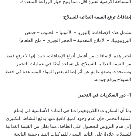
المساحة الأرضية لفترةٍ أقل، مما يتيح خيار الزراعة المتعددة.
إضافاتٌ ترفع القيمة الغذائية للسيلاج:
تشمل هذه الإضافات: (اليوريا – الأمونيا – الحبوب – حمض
البروبيونيك – الأملاح المعدنية – الحجر الجيري – ملح الطعام)
تُعتبر هذه الإضافات من أفضل أنواع الإضافات، حيث إنها لا ترفع فقط
من القيمة الغذائية للسيلاج، بل تساعد أيضًا في عمليات التخمر.
وسنتحدث بصفةٍ عامةٍ عن أثر إضافة بعض المواد المساعدة في حفظ
السيلاج ورفع جودته.
1- دور السكريات في التخمر:
بما أن السكريات (الكربوهيدرات) هي المادة الأساسية في إتمام
عملية التخمر، فإن عدم وجود كميةٍ كافيةٍ منها يدفع النشاط البكتيري
إلى هدم البروتين للحصول على الطاقة، مما يقلل من القيمة الغذائية
للسيلاج، علاوةً على التأثير السيئ للمركبات النيتروجينية الناتجة