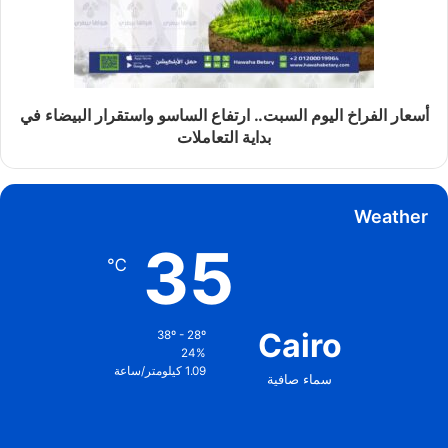
أسعار الفراخ اليوم السبت.. ارتفاع الساسو واستقرار البيضاء في
بداية التعاملات
Weather
35
℃
Cairo
38º - 28º
24%
1.09 كيلومتر/ساعة
سماء صافية