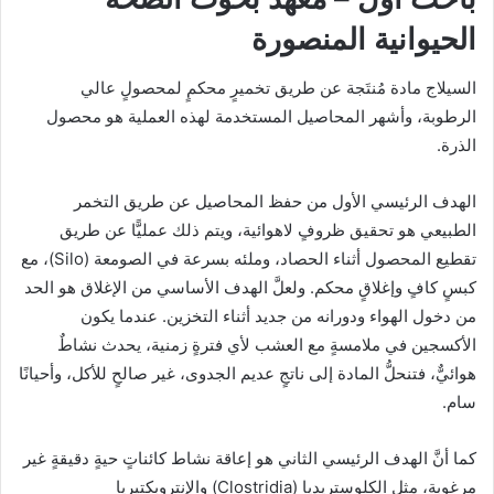
الحيوانية المنصورة
السيلاج مادة مُنتَجة عن طريق تخميرٍ محكمٍ لمحصولٍ عالي
الرطوبة، وأشهر المحاصيل المستخدمة لهذه العملية هو محصول
الذرة.
الهدف الرئيسي الأول من حفظ المحاصيل عن طريق التخمر
الطبيعي هو تحقيق ظروفٍ لاهوائية، ويتم ذلك عمليًّا عن طريق
تقطيع المحصول أثناء الحصاد، وملئه بسرعة في الصومعة (Silo)، مع
كبسٍ كافٍ وإغلاقٍ محكم. ولعلَّ الهدف الأساسي من الإغلاق هو الحد
من دخول الهواء ودورانه من جديد أثناء التخزين. عندما يكون
الأكسجين في ملامسةٍ مع العشب لأي فترةٍ زمنية، يحدث نشاطٌ
هوائيٌّ، فتنحلُّ المادة إلى ناتجٍ عديم الجدوى، غير صالحٍ للأكل، وأحيانًا
سام.
كما أنَّ الهدف الرئيسي الثاني هو إعاقة نشاط كائناتٍ حيةٍ دقيقةٍ غير
مرغوبة، مثل الكلوستريديا (Clostridia) والإنتروبكتيريا