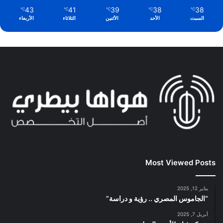
43
41
39
38
38
℃
℃
℃
℃
℃
السبت
الأحد
الأثنين
الثلاثاء
الأربعاء
Most Viewed Posts
يناير 12, 2025
“الجاموس المصري .. رؤية و دراسة”
أبريل 7, 2025