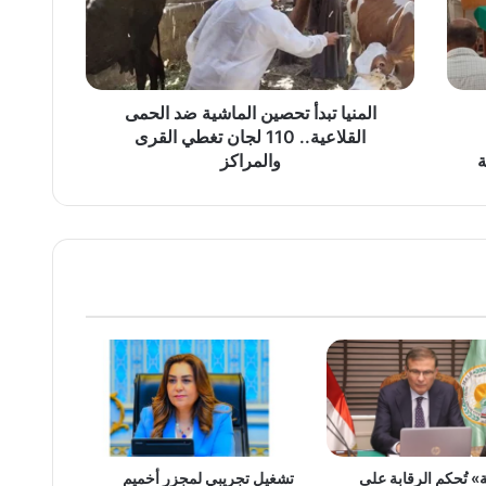
الحمى
القلاعية..
110
لجان
تغطي
المنيا تبدأ تحصين الماشية ضد الحمى
القرى
القلاعية.. 110 لجان تغطي القرى
والمراكز
ة
والمراكز
» تُحكم الرقابة على
تشغيل تجريبي لمجزر أخميم