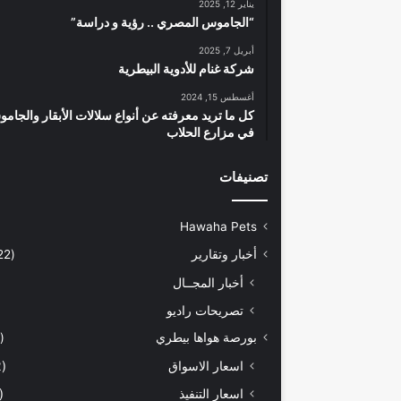
يناير 12, 2025
“الجاموس المصري .. رؤية و دراسة”
أبريل 7, 2025
شركة غنام للأدوية البيطرية
أغسطس 15, 2024
كل ما تريد معرفته عن أنواع سلالات الأبقار والجام
في مزارع الحلاب
تصنيفات
Hawaha Pets
أخبار وتقارير
(5٬422)
أخبار المجــال
تصريحات راديو
بورصة هواها بيطري
(928)
اسعار الاسواق
(462)
اسعار التنفيذ
(170)