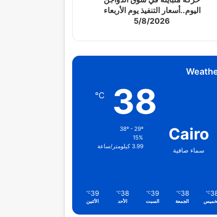
اليوم..أسعار التنفيذ يوم الأربعاء
5/8/2026
Weathe
38
℃
Cairo
38º - 29º
15%
3.99 كيلومتر/ساعة
سماء صافية
39
38
39
38
3
℃
℃
℃
℃
℃
خميس
الجمعة
السبت
الأحد
الأثنين