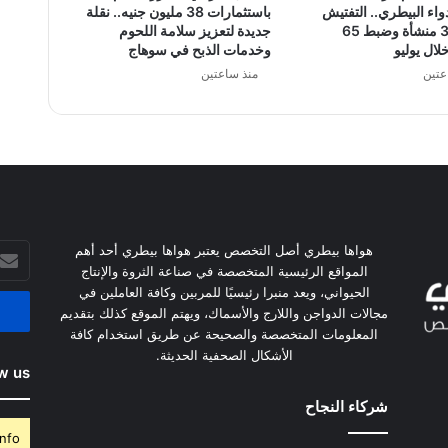
اء البيطري.. التفتيش
باستثمارات 38 مليون جنيه.. نقلة
على 381 منشأة وضبط 65
جديدة لتعزيز سلامة اللحوم
لال يوليو
وخدمات الذبح في سوهاج
عتين
منذ ساعتين
أدخل
هواها بيطري أصل التخصص يعتبر هواها بيطري أحد أهم
بريدك
المواقع الرئيسية المتخصصة في صناعة الثروة والإنتاج
الإلكت
الحيواني، ويعد منبرا رئيسيًا للمربين وكافة العاملين في
مجالات الدواجن واللارج والأسماك، ويهتم الموقع كذلك بتقديم
المعلومات المتخصصة والصحيحة عن طريق استخدام كافة
الأشكال الصحفية الحديثة.
w us
شركاء النجاح
nfo.