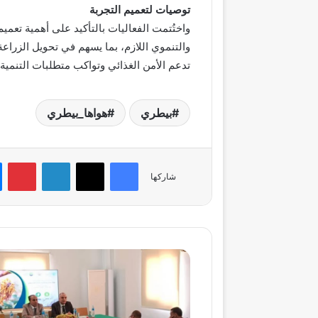
توصيات لتعميم التجربة
واختُتمت الفعاليات بالتأكيد على أهمية تعميم
والتنموي اللازم، بما يسهم في تحويل الزراعة 
تدعم الأمن الغذائي وتواكب متطلبات التنمية
بيطري
هواها_بيطري
فيسبوك
‫X
لينكدإن
بي
شاركها
"الزراعة"
تُطلق
دورة
تدريبية
وطنية