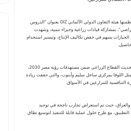
جاءت تصريحات المحافظ خلال ورشة عمل نظمتها هيئة التعاون الدولي الألماني GIZ بعنوان “الدروس
راضي”، بمشاركة قيادات زراعية وخبراء تنمية، وشهدت
 الحيازات يسهم في خفض تكاليف الإنتاج، وتيسير استخدام
حاصيل.
وأوضح المحافظ أن الدولة تمضي قدمًا في تحديث القطاع الزراعي ضمن مستهدفات رؤية مصر 2030،
 مثل اللوقا بمركزي ساحل سليم وأبنوب، والتي حققت زيادة
ة التنافسية للمزارعين في الأسواق.
العراق، حيث تم استعراض تجارب ناجحة في توحيد
ه التطبيق، مع طرح حلول عملية قابلة للتنفيذ لتوسيع نطاق