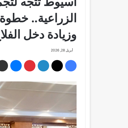
أسيوط تتجه لتجم
الزراعية.. خطوة 
وزيادة دخل الفلا
أبريل 28, 2026
فيسبوك
‫X
لينكدإن
بينتيريست
ماسنجر