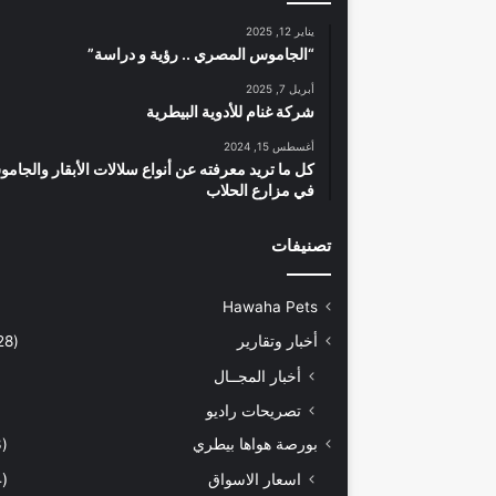
يناير 12, 2025
“الجاموس المصري .. رؤية و دراسة”
أبريل 7, 2025
شركة غنام للأدوية البيطرية
أغسطس 15, 2024
كل ما تريد معرفته عن أنواع سلالات الأبقار والجام
في مزارع الحلاب
تصنيفات
Hawaha Pets
أخبار وتقارير
(5٬428)
أخبار المجــال
تصريحات راديو
بورصة هواها بيطري
(933)
اسعار الاسواق
(464)