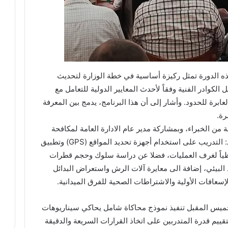
 هذه الدورة تمثل ركيزة أساسية في خطة الوزارة لتحديث
لكوادر الفنية وفقاً لأحدث المعايير الدولية للتعامل مع
عابرة للحدود. وأشار إلى أن هذا البرنامج، يدمج بين المعرفة
رة.
ة من الخبراء، وبمشاركة مدير عام الادارة العامة لمكافحة
الجراد، يتضمن عدة محاور استراتيجية تشمل: التدريب على استخدام أجهزة تحديد المواقع (GPS) وتطبيق
خرائط لحظياً لغرف العمليات، فضلا عن دراسة سلوك وحجم قطرات
البيئي، إضافة الى معايرة آلات الرش واستعراض البدائل
الإسعافات الأولية والاشتراطات الصحية للفرق الميدانية.
لخميس المقبل تنفيذ نموذج محاكاة شامل يحاكي سيناريوهات
قييم قدرة المتدربين على اتخاذ القرارات السريعة والدقيقة