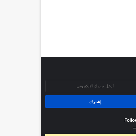
روني
Follo