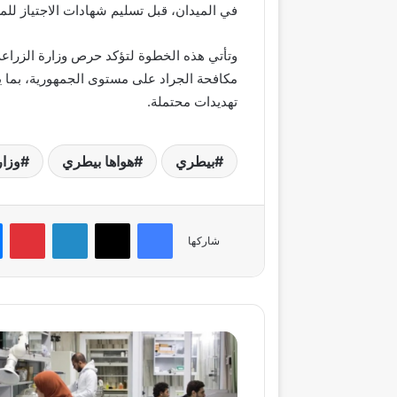
في الميدان، قبل تسليم شهادات الاجتياز للم
وتأتي هذه الخطوة لتؤكد حرص وزارة الزراع
مكافحة الجراد على مستوى الجمهورية، بما ي
تهديدات محتملة.
بيطري
هواها بيطري
وزار
فيسبوك
‫X
لينكدإن
بي
شاركها
رقابة
مشددة
على
المبيدات: