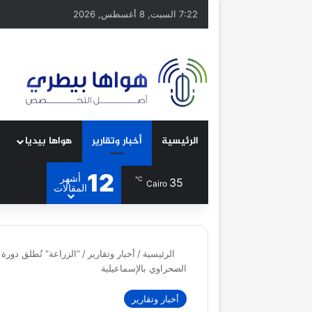
7:22 السبت, 8 أغسطس, 2026
الرئيسية
أخبار وتقارير
هواها بيديا
12
أشهر
℃
35
Cairo
المقالات
الرئيسية
/
أخبار وتقارير
/
“الزراعة” تُطلق دورة 
الصحراوي بالإسماعيلية
أخبار وتقارير