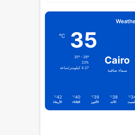
Weathe
35
℃
Cairo
35º - 28º
23%
4.27 كيلومتر/ساعة
سماء صافية
42
40
39
38
3
℃
℃
℃
℃
℃
لسبت
الأحد
الأثنين
الثلاثاء
الأربعاء