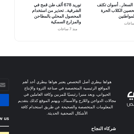
السعار.. أسوان تكثف
توريد 678 ألف طن قمح في
حصين الكلاب الحرة
الشرقية.. تحذير من استخدام
لمواطنين
المحصول المحلي بالمطاحن
والمزارع السمكية
منذ 7 ساعات
أدخل
هواها بيطري أصل التخصص يعتبر هواها بيطري أحد أهم
بريدك
المواقع الرئيسية المتخصصة في صناعة الثروة والإنتاج
الإلكت
الحيواني، ويعد منبرا رئيسيًا للمربين وكافة العاملين في
مجالات الدواجن واللارج والأسماك، ويهتم الموقع كذلك بتقديم
المعلومات المتخصصة والصحيحة عن طريق استخدام كافة
الأشكال الصحفية الحديثة.
w us
شركاء النجاح