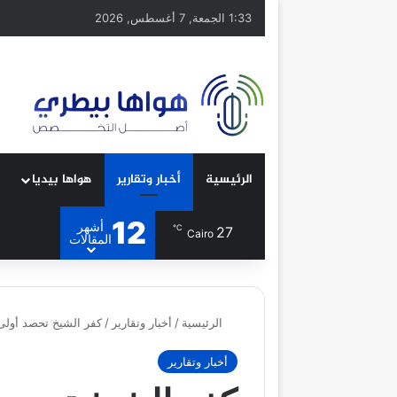
1:33 الجمعة, 7 أغسطس, 2026
الرئيسية
أخبار وتقارير
هواها بيديا
12
أشهر
℃
27
Cairo
المقالات
الرئيسية
/
أخبار وتقارير
/
كفر الشيخ تحصد أولى كميات القمح.. 3
أخبار وتقارير