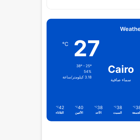
Weathe
27
℃
Cairo
38º - 25º
54%
3.18 كيلومتر/ساعة
سماء صافية
42
40
38
38
3
℃
℃
℃
℃
℃
لجمعة
السبت
الأحد
الأثنين
الثلاثاء