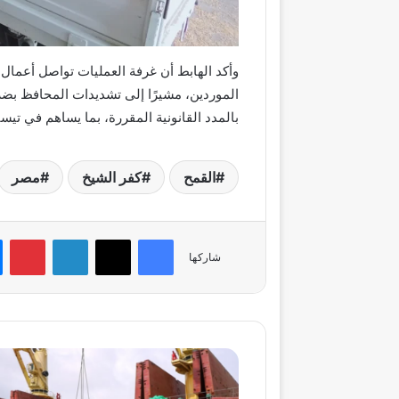
وأكد الهابط أن غرفة العمليات تواصل أعمال 
الموردين، مشيرًا إلى تشديدات المحافظ بض
بالمدد القانونية المقررة، بما يساهم في تيسير
القمح
كفر الشيخ
مصر
فيسبوك
‫X
لينكدإن
بي
شاركها
حركة
نشطة
بميناء