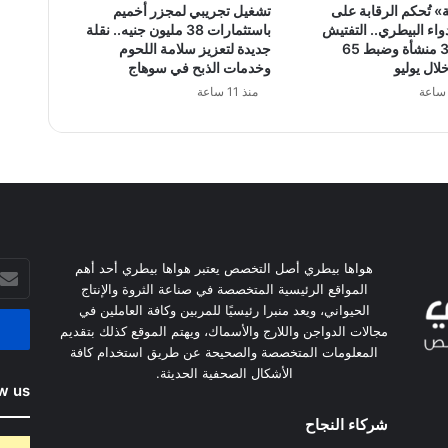
» تُحكم الرقابة على
تشغيل تجريبي لمجزر أخميم
اء البيطري.. التفتيش
باستثمارات 38 مليون جنيه.. نقلة
على 381 منشأة وضبط 65
جديدة لتعزيز سلامة اللحوم
لال يوليو
وخدمات الذبح في سوهاج
منذ 11 ساعة
أدخل
هواها بيطري أصل التخصص يعتبر هواها بيطري أحد أهم
بريدك
المواقع الرئيسية المتخصصة في صناعة الثروة والإنتاج
الإلكت
الحيواني، ويعد منبرا رئيسيًا للمربين وكافة العاملين في
مجالات الدواجن واللارج والأسماك، ويهتم الموقع كذلك بتقديم
المعلومات المتخصصة والصحيحة عن طريق استخدام كافة
الأشكال الصحفية الحديثة.
w us
شركاء النجاح