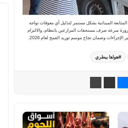
المتابعة الميدانية بشكل مستمر لتذليل أي معوقات تواجه
رورة سرعة صرف مستحقات المزارعين بانتظام، والالتزام
 الإجراءات وضمان نجاح موسم توريد القمح لعام 2026.
هواها بيطري
نتيريست
ماسنجر
مشاركة عبر البريد
طباعة
قبل
عيد
الأضحى..