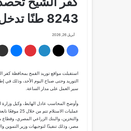
كفر الشيخ تحصد 
8243 طنًا تدخل مواقع التوريد
أبريل 26, 2026
فيسبوك
‫X
لينكدإن
بينتيريست
ماسنجر
التوريد وحتى صباح اليوم الأحد، وذلك في إط
سير العمل على مدار الساعة.
وأوضح المحاسب عادل الهابط، وكيل وزارة ال
عمليات الاستلام 
والتخزين، والبنك الزراعي المصري، وقطاع 
مصر، وذلك تنفيذًا لتوجيهات وزير التموين وا