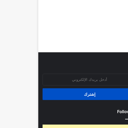
روني
Follo