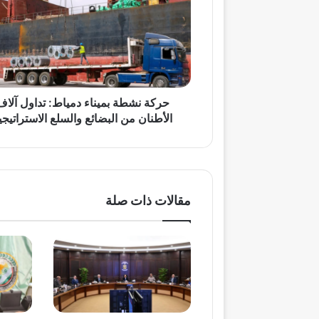
دمياط:
تداول
آلاف
الأطنان
من
البضائع
والسلع
حركة نشطة بميناء دمياط: تداول آلاف
الاستراتيجية
الأطنان من البضائع والسلع الاستراتيجي
مقالات ذات صلة