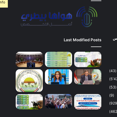
nfo.
وس
Last Modified Posts
(43)
(53)
(9)