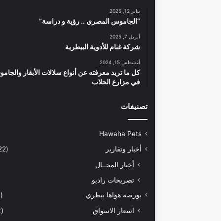
يناير 12, 2025
“الجاموس المصري .. رؤية و دراسة”
أبريل 7, 2025
شركة غنام للأدوية البيطرية
أغسطس 15, 2024
كل ما تريد معرفته عن أنواع سلالات الأبقار والجام
في مزارع الحلاب
تصنيفات
Hawaha Pets
أخبار وتقارير
(5٬422)
أخبار المجــال
تصريحات راديو
بورصة هواها بيطري
(929)
اسعار الاسواق
(462)