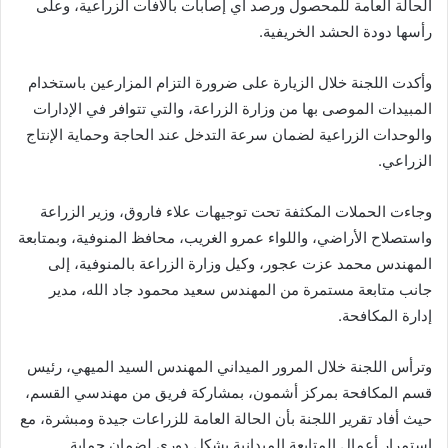
الحالة العامة للمحصول ورصد أي إصابات بالآفات الزراعية، وعلى
رأسها دودة الحشد الخريفية.
وأكدت اللجنة خلال الزيارة على ضرورة التزام المزارعين باستخدام
المبيدات الموصى بها من وزارة الزراعة، والتي تتوافر في الإدارات
والوحدات الزراعية لضمان سرعة التدخل عند الحاجة وحماية الإنتاج
الزراعي.
وجاءت الحملات المكثفة تحت توجيهات علاء فاروق، وزير الزراعة
واستصلاح الأراضي، واللواء عمرو الغريب، محافظ المنوفية، وبمتابعة
المهندس محمد عزت عجور، وكيل وزارة الزراعة بالمنوفية، إلى
جانب متابعة مستمرة من المهندس سعيد محمود جاد الله، مدير
إدارة المكافحة.
وترأس اللجنة خلال المرور الميداني المهندس السيد الميهي، رئيس
قسم المكافحة بمركز أشمون، بمشاركة فريق من مهندسي القسم،
حيث أفاد تقرير اللجنة بأن الحالة العامة للزراعات جيدة ومبشرة، مع
استمرار أعمال المتابعة الميدانية بشكل دوري لضمان حماية