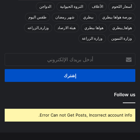
أسعار اللحوم
الأعلاف
الثروة الحيوانية
الدواجن
بورصة هواها بيطري
بيطري
شهر رمضان
طقس اليوم
هواها_بيطري
هواها بيطري
هيئة الارصاد
وزارة_الزراعه
وزارة التموين
وزارة الزراعة
أدخل
بريدك
الإلكتروني
Follow us
Error Can not Get Posts, Incorrect account info.