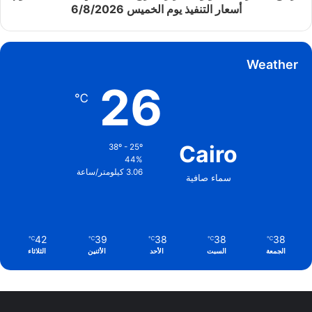
أسعار التنفيذ يوم الخميس 6/8/2026
Weather
26
℃
Cairo
38º - 25º
44%
3.06 كيلومتر/ساعة
سماء صافية
42
39
38
38
38
℃
℃
℃
℃
℃
الجمعة
السبت
الأحد
الأثنين
الثلاثاء