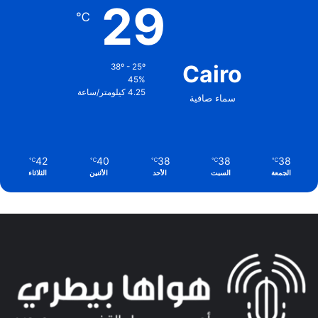
29
℃
Cairo
38º - 25º
45%
4.25 كيلومتر/ساعة
سماء صافية
42
40
38
38
38
℃
℃
℃
℃
℃
الجمعة
السبت
الأحد
الأثنين
الثلاثاء