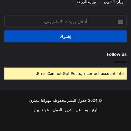
وزارة التموين
وزارة الزراعة
أدخل
بريدك
الإلكتروني
Follow us
Error Can not Get Posts, Incorrect account info.
© 2024 حقوق النشر محفوظة لـهواها بيطري
الرئيسية
عن
فريق العمل
هواها بيديا
فيسبوك
‫X
بينتيريست
لينكدإن
‫YouTube
انستقرام