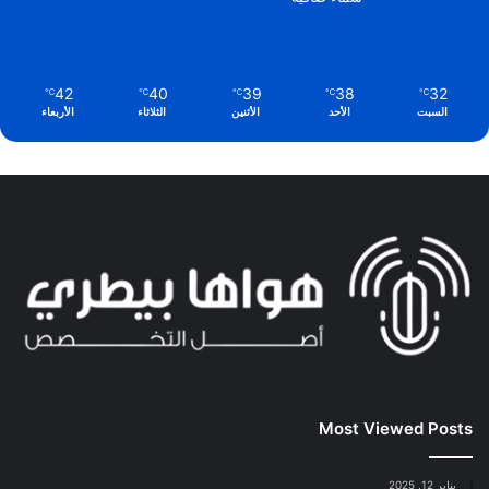
42
40
39
38
32
℃
℃
℃
℃
℃
السبت
الأحد
الأثنين
الثلاثاء
الأربعاء
Most Viewed Posts
يناير 12, 2025