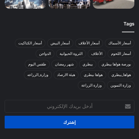
Tags
أسعار الأسماك
أسعار الأعلاف
أسعار البيض
أسعار الكتاكيت
أسعار اللحوم
الأعلاف
الثروة الحيوانية
الدواجن
بورصة هواها بيطري
بيطري
شهر رمضان
طقس اليوم
هواها_بيطري
هواها بيطري
هيئة الارصاد
وزارة_الزراعه
وزارة التموين
وزارة الزراعة
أدخل
بريدك
الإلكتروني