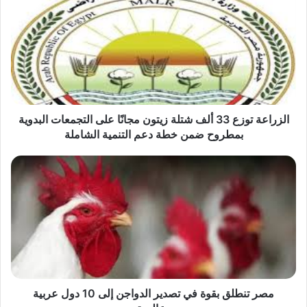
توزع
33
ألف
شتلة
زيتون
مجانًا
على
التجمعات
البدوية
الزراعة توزع 33 ألف شتلة زيتون مجانًا على التجمعات البدوية
بمطروح
بمطروح ضمن خطة دعم التنمية الشاملة
ضمن
خطة
مصر
دعم
تنطلق
التنمية
بقوة
الشاملة
في
تصدير
الدواجن
إلى
10
دول
عربية
مصر تنطلق بقوة في تصدير الدواجن إلى 10 دول عربية
وعالمية