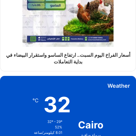
أسعار الفراخ اليوم السبت.. ارتفاع الساسو واستقرار البيضاء في
بداية التعاملات
Weather
32
℃
Cairo
32º - 29º
52%
8.01 كيلومتر/ساعة
سماء صافية