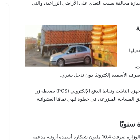
زيع الأسمدة، مع شطب 23 ألف حيازة مخالفة بسبب التعدي على الأراضي الزراعية، والتي
جمعية
عيلها
يون كارت،
وأشار إلى أن صرف الأسمدة يتم حاليًا عبر أجهزة التابلت ونقاط الدفع الإلكتروني (POS) بضغطة زر
 المساحة المنزرعة، في خطوة تُنهي تمامًا العشوائية
وكشف رئيس شؤون المديريات الزراعية أن الوزارة صرفت 10.4 مليون شيكارة أسمدة أزوتية مدعمة