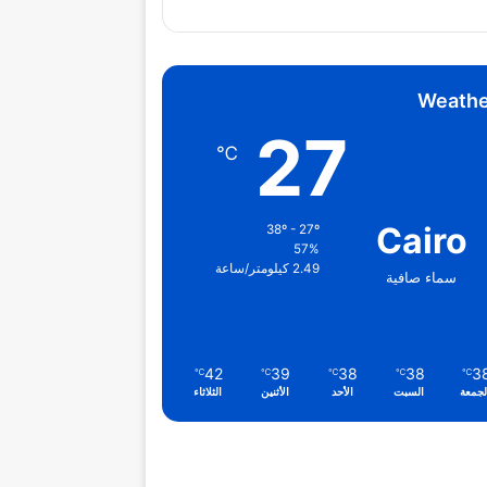
Weathe
27
℃
Cairo
38º - 27º
57%
2.49 كيلومتر/ساعة
سماء صافية
42
39
38
38
3
℃
℃
℃
℃
℃
لجمعة
السبت
الأحد
الأثنين
الثلاثاء