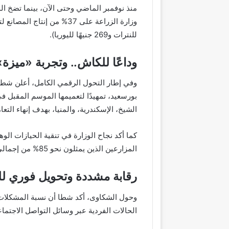
للنترات و269 جنيهًا لليوريا).
وداعًا للكاش.. وتجربة «ميزة
وفي إطار التحول الرقمي الكامل، أعلن شطا 
الشيخ، الإسكندرية، والمنيا، بهدف إنهاء التع
كما أكد نجاح الوزارة في تنقية الحيازات الو
المزارعين الذين يمثلون نحو 85% من إجمالي الحائزين.
رقابة مشددة وتحويل فوري للن
الحالات الفردية عبر وسائل التواصل الاجتما