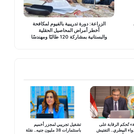
أمراض
المحاصيل
الحقلية
والبستانية
الزراعة: دورة تدريبية بالفيوم لمكافحة
بمشاركة
أخطر أمراض المحاصيل الحقلية
120
والبستانية بمشاركة 120 طالبًا ومهندسًا
طالبًا
ومهندسًا
» تُحكم الرقابة على
تشغيل تجريبي لمجزر أخميم
اء البيطري.. التفتيش
باستثمارات 38 مليون جنيه.. نقلة