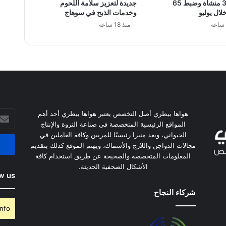
على 381 منشأة وضبط 65
جديدة لتعزيز سلامة اللحوم
لال يوليو
وخدمات الذبح في سوهاج
منذ 18 ساعة
أدخل
هواها بيطري أصل التخصص يعتبر هواها بيطري أحد أهم
بريدك
المواقع الرئيسية المتخصصة في صناعة الثروة والإنتاج
الإلكت
الحيواني، ويعد منبرا رئيسيًا للمربين وكافة العاملين في
مجالات الدواجن واللارج والأسماك، ويهتم الموقع كذلك بتقديم
المعلومات المتخصصة والصحيحة عن طريق استخدام كافة
الأشكال الصحفية الحديثة.
w us
شركاء النجاح
nfo.