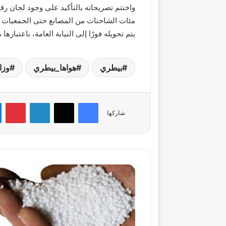
واختتم تصريحاته بالتأكيد على وجود لجان ر
مئات الشاحنات من المصانع حتى الجمعيات ا
يتم تحويله فورًا إلى النيابة العامة، باعتبارها 
بيطري
هواها_بيطري
وزا
فيسبوك
‫X
لينكدإن
بي
شاركها
خبير
تغذية
يحذر:
الاستخدام
العشوائي
لليوريا