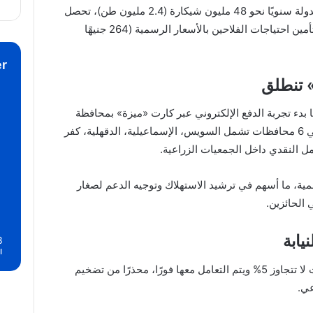
منذ نوفمبر الماضي وحتى الآن، بينما تضخ الدولة سنويًا نحو 48 مليون شيكارة (2.4 مليون طن)، تحصل
وزارة الزراعة على 37% من إنتاج المصانع لتأمين احتياجات الفلاحين بالأسعار الرسمية (264 جنيهًا
r
» تنطلق
بدء تجربة الدفع الإلكتروني عبر كارت «ميزة» بمحافظة
بورسعيد، تمهيدًا لتعميمها الموسم المقبل في 6 محافظات تشمل السويس، الإسماعيلية، الدقهلية، كفر
امل النقدي داخل الجمعيات الزراعية.
همية، ما أسهم في ترشيد الاستهلاك وتوجيه الدعم لصغار
يابة
8
ا
وحول الشكاوى، أكد شطا أن نسبة المشكلات لا تتجاوز 5% ويتم التعامل معها فورًا، محذرًا من تضخيم
عي.