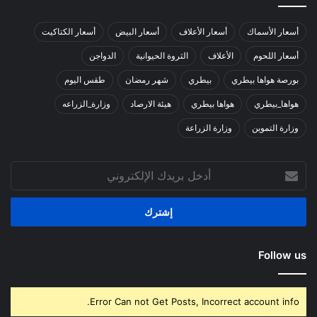
أسعار الأسماك
أسعار الأعلاف
أسعار البيض
أسعار الكتاكيت
أسعار اللحوم
الأعلاف
الثروة الحيوانية
الدواجن
بورصة هواها بيطري
بيطري
شهر رمضان
طقس اليوم
هواها_بيطري
هواها بيطري
هيئة الارصاد
وزارة_الزراعه
وزارة التموين
وزارة الزراعة
أدخل
بريدك
الإلكتروني
Follow us
Error Can not Get Posts, Incorrect account info.