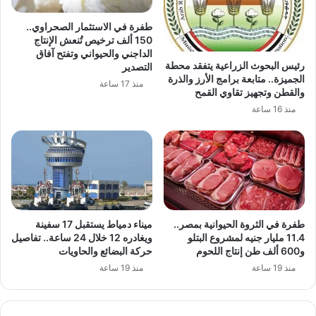
طفرة في الاستثمار الصحراوي..
150 ألف ترخيص تُنعش الإنتاج
الداجني والحيواني وتفتح آفاق
رئيس البحوث الزراعية يتفقد محطة
التصدير
الجميزة.. متابعة برامج الأرز والذرة
منذ 17 ساعة
والقطن وتجهيز تقاوي القمح
منذ 16 ساعة
طفرة في الثروة الحيوانية بمصر..
ميناء دمياط يستقبل 17 سفينة
11.4 مليار جنيه لمشروع البتلو
ويغادره 12 خلال 24 ساعة.. تفاصيل
و600 ألف طن إنتاج اللحوم
حركة البضائع والحاويات
منذ 19 ساعة
منذ 19 ساعة