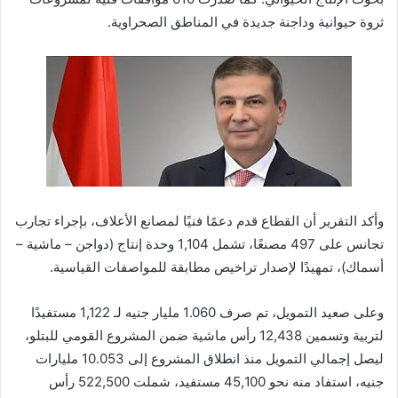
ثروة حيوانية وداجنة جديدة في المناطق الصحراوية.
وأكد التقرير أن القطاع قدم دعمًا فنيًا لمصانع الأعلاف، بإجراء تجارب
تجانس على 497 مصنعًا، تشمل 1,104 وحدة إنتاج (دواجن – ماشية –
أسماك)، تمهيدًا لإصدار تراخيص مطابقة للمواصفات القياسية.
وعلى صعيد التمويل، تم صرف 1.060 مليار جنيه لـ 1,122 مستفيدًا
لتربية وتسمين 12,438 رأس ماشية ضمن المشروع القومي للبتلو،
ليصل إجمالي التمويل منذ انطلاق المشروع إلى 10.053 مليارات
جنيه، استفاد منه نحو 45,100 مستفيد، شملت 522,500 رأس