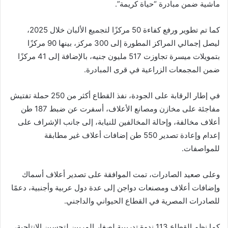
ماشية ضمن مبادرة “حياة كريمة”.
كما تم تطوير ورفع كفاءة 50 مركزًا لتجميع الألبان خلال 2025،
ليصل إجمالي المراكز المطورة إلى 300 مركز، بينها 90 مركزًا
بتمويلات ميسرة تجاوزت 517 مليون جنيه، بالإضافة إلى 41 مركزًا
ضمن المجمعات الزراعية في قرى المبادرة.
في إطار الرقابة على الجودة، نفذ القطاع أكثر من 250 حملة تفتيش
مفاجئة على مخازن ومصانع الأعلاف، أسفرت عن ضبط 187 طن
أعلاف مخالفة، وإحالة المخالفين للنيابة، إلى جانب الإشراف على
إعدام وإعادة تصدير 550 طن إضافات أعلاف غير مطابقة
للمواصفات.
وعلى صعيد الصادرات، تمت الموافقة على تصدير أعلاف أسماك
وإضافات أعلاف ومصنعات دواجن إلى عدة دول عربية وأجنبية، دعمًا
للصادرات المصرية في القطاع الحيواني والداجني.
كما نظم القطاع 113 ندوة تدريبية لصغار المربين لتحسين الإنتاجية،