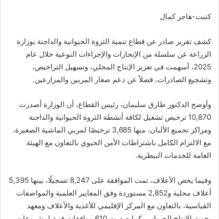
كتبت-هاجر كمال
كشف تقرير صادر عن قطاع تنمية الثروة الحيوانية والداجنة بوزارة
الزراعة عن سلسلة من الإنجازات والإجراءات النوعية خلال عام
2025، أسهمت في تعزيز الإنتاج المحلي، وتسهيل التراخيص،
وتشجيع الصادرات، فضلاً عن دعم صغار المربين والمزارعين.
وأوضح الدكتور طارق سليمان، رئيس القطاع، أن الوزارة أصدرت
10,870 ترخيص تشغيل لكافة أنشطة الثروة الحيوانية والداجنة
ومراكز تجميع الألبان، منها 3,685 ترخيصًا لمربي الماشية الصغيرة،
مع الالتزام الكامل باشتراطات الأمن الحيوي بالتعاون مع الهيئة
العامة للخدمات البيطرية.
وفيما يخص الأعلاف، تمت الموافقة على 8,247 تسجيلًا، بينها 5,395
أعلاف محلية و2,852 مستوردة وفق المعايير العلمية والمواصفات
القياسية، بالتعاون مع المركز الإقليمي للأغذية والأعلاف ومعهد
بحوث الإنتاج الحيواني. كما صدرت 610 موافقات فنية لمشروعات