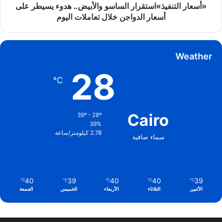
«أسعار التنفيذ»استقرار الساسو والأبيض.. هدوء يسيطر على
أسعار الدواجن خلال تعاملات اليوم
Weather
28
℃
Cairo
39º - 28º
39%
2.78 كيلومتر/ساعة
سماء صافية
40
39
40
40
39
℃
℃
℃
℃
℃
الأثنين
الثلاثاء
الأربعاء
الخميس
الجمعة