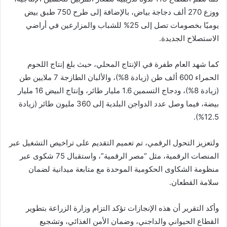
ووزع 270 ألف دجاجة بياض، بالإضافة إلى طرح 750 طبق بيض
يوميًا بخصومات تصل إلى 25% للشباب والمزارعين في أراضي
الاستصلاح الجديدة.
كما شهد العام طفرة في الإنتاج المحلي، حيث بلغ إنتاج اللحوم
الحمراء 600 ألف طن (زيادة 8%)، والألبان الطازجة 7 ملايين طن
(زيادة 8%)، ودجاج التسمين 1.6 مليار طائر، وإنتاج البيض 16 مليار
بيضة، فيما وصل عدد الدواجن البلدية إلى 360 مليون طائر (زيادة
12.5%).
ولتعزيز التحول الرقمي، تم تعميم التقديم على تراخيص التشغيل عبر
المنصات الرقمية، مثل “مصر الرقمية”، واستقبال 75 شكوى عبر
منظومة الشكاوى الحكومية الموحدة مع متابعة ميدانية لضمان
سلامة القطعان.
وأكد التقرير أن هذه الإنجازات تؤكد التزام وزارة الزراعة بتطوير
القطاع الحيواني والداجني، وضمان الأمن الغذائي، وتشجيع