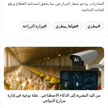
الصادرات، ودعم صغار المزارعين بما يحقق استدامة القطاع ورفع
كفاءته الإنتاجية.
بيطري
هواها_بيطري
وزارة الزراعة
من
اليد
البشرية
إلى
الذكاء
الاصطناعي..
نقلة
نوعية
في
إدارة
من اليد البشرية إلى الذكاء الاصطناعي.. نقلة نوعية في إدارة
مزارع
مزارع الدواجن
الدواجن