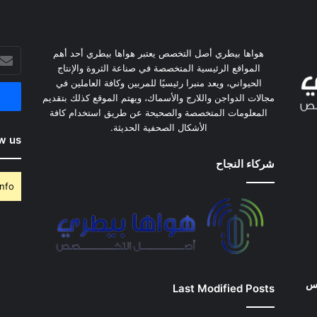
هواها بيطري أصل التخصص يعتبر هواها بيطري أحد أهم
أدخل
المواقع الرئيسية المتخصصة في صناعة الثروة والإنتاج
بريدك
الحيواني، ويعد منبرا رئيسيًا للمربين وكافة العاملين في
الإلكت
مجالات الدواجن واللارج والأسماك، ويهتم الموقع كذلك بتقديم
المعلومات المتخصصة والصحيحة عن طريق استخدام كافة
الأشكال الصحفية الحديثة.
w us
شركاء النجاح
nfo.
وس
Last Modified Posts