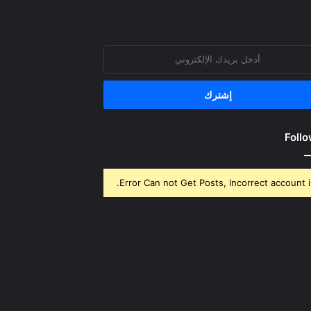
روني
Follo
Error Can not Get Posts, Incorrect account i