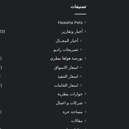
تصنيفات
Hawaha Pets
أخبار وتقارير
(5٬423)
أخبار المجــال
تصريحات راديو
بورصة هواها بيطري
(929)
اسعار الاسواق
(462)
اسعار التنفيذ
71)
اسعار الخامات
(294)
حوارات بيطرية
شركات و اعمال
مساحة حرة
(203)
مقالات