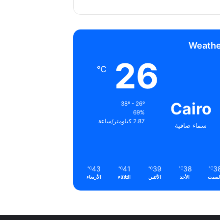
Weathe
26
℃
Cairo
38º - 26º
69%
2.87 كيلومتر/ساعة
سماء صافية
43
41
39
38
3
℃
℃
℃
℃
℃
لسبت
الأحد
الأثنين
الثلاثاء
الأربعاء