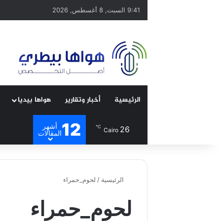
9:41 السبت, 8 أغسطس, 2026
الرئيسية
أخبار وتقارير
هواها بيديا
12
أشهر
℃
26
Cairo
المقالات
الرئيسية
/
لحوم_حمراء
لحوم_حمراء