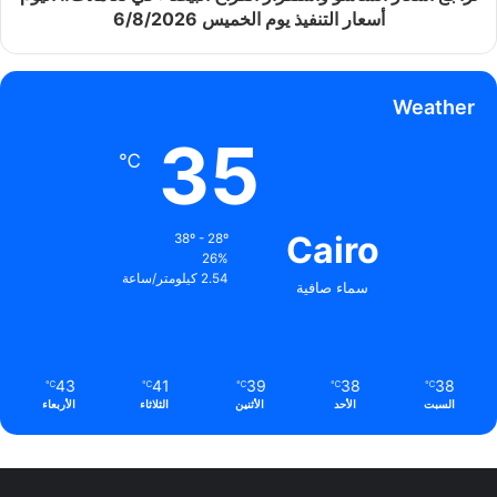
أسعار التنفيذ يوم الخميس 6/8/2026
Weather
35
℃
Cairo
38º - 28º
26%
2.54 كيلومتر/ساعة
سماء صافية
43
41
39
38
38
℃
℃
℃
℃
℃
السبت
الأحد
الأثنين
الثلاثاء
الأربعاء