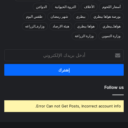
أسعار اللحوم
الأعلاف
الثروة الحيوانية
الدواجن
بورصة هواها بيطري
بيطري
شهر رمضان
طقس اليوم
هواها_بيطري
هواها بيطري
هيئة الارصاد
وزارة_الزراعه
وزارة التموين
وزارة الزراعة
أدخل
بريدك
الإلكتروني
Follow us
Error Can not Get Posts, Incorrect account info.