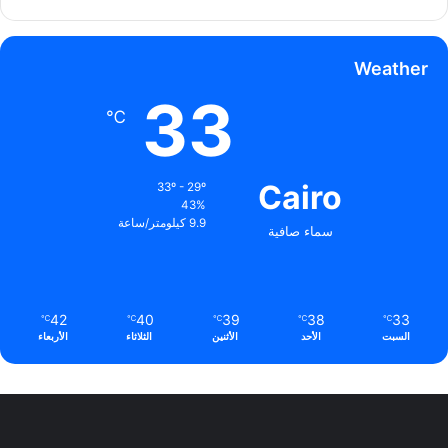
Weather
33
℃
Cairo
33º - 29º
43%
9.9 كيلومتر/ساعة
سماء صافية
42
40
39
38
33
℃
℃
℃
℃
℃
السبت
الأحد
الأثنين
الثلاثاء
الأربعاء