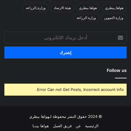
هواها_بيطري
هواها بيطري
هيئة الارصاد
وزارة_الزراعه
وزارة التموين
وزارة الزراعة
أدخل
بريدك
الإلكتروني
Follow us
Error Can not Get Posts, Incorrect account info.
© 2024 حقوق النشر محفوظة لـهواها بيطري
الرئيسية
عن
فريق العمل
هواها بيديا