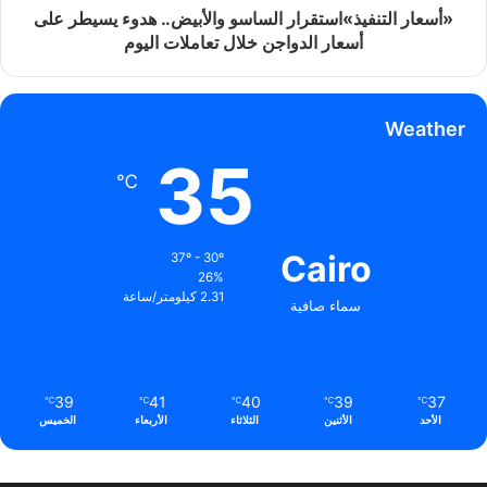
«أسعار التنفيذ»استقرار الساسو والأبيض.. هدوء يسيطر على
أسعار الدواجن خلال تعاملات اليوم
Weather
35
℃
Cairo
37º - 30º
26%
2.31 كيلومتر/ساعة
سماء صافية
39
41
40
39
37
℃
℃
℃
℃
℃
الأحد
الأثنين
الثلاثاء
الأربعاء
الخميس