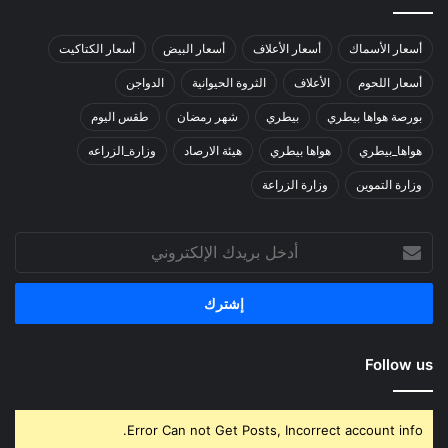
أسعار الأسماك
أسعار الأعلاف
أسعار البيض
أسعار الكتاكيت
أسعار اللحوم
الأعلاف
الثروة الحيوانية
الدواجن
بورصة هواها بيطري
بيطري
شهر رمضان
طقس اليوم
هواها_بيطري
هواها بيطري
هيئة الارصاد
وزارة_الزراعه
وزارة التموين
وزارة الزراعة
أدخل
بريدك
الإلكتروني
Follow us
Error Can not Get Posts, Incorrect account info.