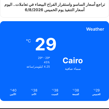
تراجع أسعار الساسو واستقرار الفراخ البيضاء في تعاملات.. اليوم
أسعار التنفيذ يوم الخميس 6/8/2026
Weather
29
℃
Cairo
29º - 29º
45%
4.25 كيلومتر/ساعة
سماء صافية
40
38
38
38
29
℃
℃
℃
℃
℃
الخميس
الجمعة
السبت
الأحد
الأثنين