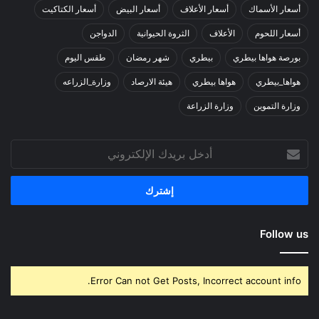
أسعار الأسماك
أسعار الأعلاف
أسعار البيض
أسعار الكتاكيت
أسعار اللحوم
الأعلاف
الثروة الحيوانية
الدواجن
بورصة هواها بيطري
بيطري
شهر رمضان
طقس اليوم
هواها_بيطري
هواها بيطري
هيئة الارصاد
وزارة_الزراعه
وزارة التموين
وزارة الزراعة
أدخل
بريدك
الإلكتروني
Follow us
Error Can not Get Posts, Incorrect account info.