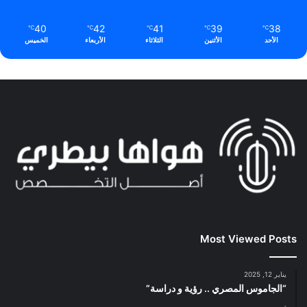
40
42
41
39
38
℃
℃
℃
℃
℃
الأحد
الأثنين
الثلاثاء
الأربعاء
الخميس
Most Viewed Posts
يناير 12, 2025
“الجاموس المصري .. رؤية و دراسة”