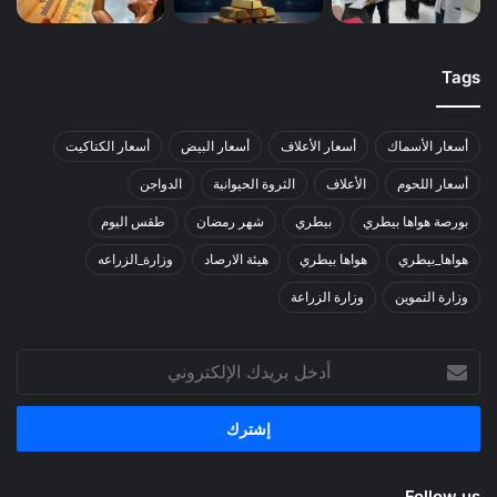
Tags
أسعار الأسماك
أسعار الأعلاف
أسعار البيض
أسعار الكتاكيت
أسعار اللحوم
الأعلاف
الثروة الحيوانية
الدواجن
بورصة هواها بيطري
بيطري
شهر رمضان
طقس اليوم
هواها_بيطري
هواها بيطري
هيئة الارصاد
وزارة_الزراعه
وزارة التموين
وزارة الزراعة
أدخل
بريدك
الإلكتروني
Follow us