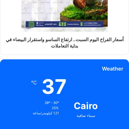
أسعار الفراخ اليوم السبت.. ارتفاع الساسو واستقرار البيضاء في
بداية التعاملات
Weather
37
℃
Cairo
38º - 30º
25%
1.21 كيلومتر/ساعة
سماء صافية