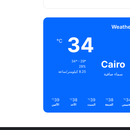
Weathe
34
℃
Cairo
34º - 29º
28%
8.25 كيلومتر/ساعة
سماء صافية
39
38
39
38
3
℃
℃
℃
℃
℃
خميس
الجمعة
السبت
الأحد
الأثنين