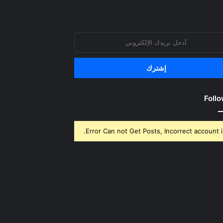
روني
Follo
Error Can not Get Posts, Incorrect account i