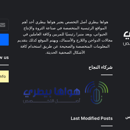
هواها بيطري أصل التخصص يعتبر هواها بيطري أحد أهم
أدخل
المواقع الرئيسية المتخصصة في صناعة الثروة والإنتاج
بريدك
الحيواني، ويعد منبرا رئيسيًا للمربين وكافة العاملين في
الإلكت
مجالات الدواجن واللارج والأسماك، ويهتم الموقع كذلك بتقديم
المعلومات المتخصصة والصحيحة عن طريق استخدام كافة
الأشكال الصحفية الحديثة.
w us
شركاء النجاح
nfo.
وس
Last Modified Posts