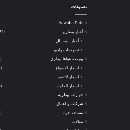
تصنيفات
Hawaha Pets
أخبار وتقارير
(5٬422)
أخبار المجــال
تصريحات راديو
بورصة هواها بيطري
(929)
اسعار الاسواق
(462)
اسعار التنفيذ
71)
اسعار الخامات
(294)
حوارات بيطرية
شركات و اعمال
مساحة حرة
(203)
مقالات