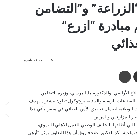
الزراعة” و”التضامن
مبادرة “ازرع”
ذائي
9
دقيقة واحدة
مشاركة عبر البريد
طباعة
صلاح الأراضي، والدكتورة مايا مرسي، وزيرة التضامن
لصناعات الريفية والبيئية، بروتوكول تعاون مشترك يهدف
ات الوطنية لضمان تحقيق الأمن الغذائي في مصر. يأتي هذا
ار المزارعين والمربين.
 التي أطلقها التحالف الوطني للعمل الأهلي التنموي،
جتماعية. أكد الدكتور علاء فاروق أن هذا التعاون يمثل “أزهى