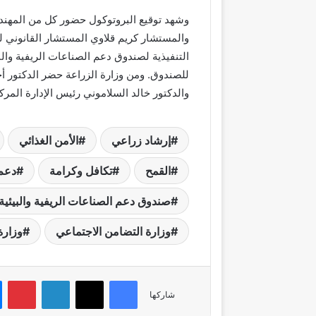
وشهد توقيع البروتوكول حضور كل من المهند
والمستشار كريم قلاوي المستشار القانوني لو
التنفيذية لصندوق دعم الصناعات الريفية والب
للصندوق. ومن وزارة الزراعة حضر الدكتور أ
والدكتور خالد السلاموني رئيس الإدارة المركز
إرشاد زراعي
الأمن الغذائي
القمح
تكافل وكرامة
دعم
صندوق دعم الصناعات الريفية والبيئية
وزارة التضامن الاجتماعي
وزارة
فيسبوك
‫X
لينكدإن
بي
شاركها