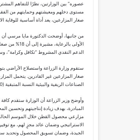
عصوره” بين الوزارتين، نظرًا للتفاهم المش
مستوى دخلهم ومعيشتهم وحمايتهم من الفقر.
صغار المزارعين، يعد أداة أساسية للوقاية ال
من جانبها، أوضحت الدكتورة مايا مرسي أن ا
الأولى بالرعاي
الدعم النقدي المشروط “تكافل وكرامة”، وسي
الصناعات الريفية والبيئية النسبة المتبقية (50%).
وأوضح وزير الزراعة أن الوزارة ستقدم كافة
المبادرة، بهدف زيادة إنتاجيتهم وتحسين الم
مزارعي محصول القطن خلال الموسم الحالي،
الاستراتيجي وضمان عائد مجزٍ لهم، مع توفير
الجيدة، وضمان تسويق المحصول وتحديد سع