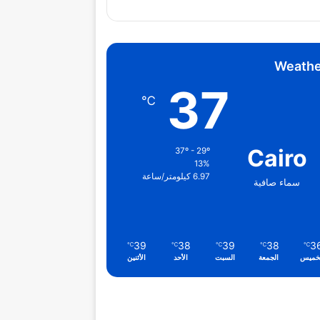
Weathe
37
℃
Cairo
37º - 29º
13%
6.97 كيلومتر/ساعة
سماء صافية
39
38
39
38
3
℃
℃
℃
℃
℃
خميس
الجمعة
السبت
الأحد
الأثنين