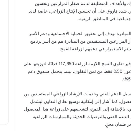
ترك والأهداف المتطابقة لدعم صغار المزارعين وتحسين
 شدد فاروق على أن تحسين الإنتاج الزراعي، خاصة لدى
اجتماعية في المناطق الريفية.
لمبادرة تهدف إلى تحقيق الحماية الاجتماعية ودعم الأسر
ة، مشيرة إلى أن 18% من صغار المزارعين المستفيدين من المبادرة هم من أسر برنامج
تم الاستمرار في دعمهم لزراعة القمح.
ستقوم وزارة الزراعة واستصلاح الأراضي بتوفير تقاوي القمح اللازمة لزراعة 117,650 فدانًا، لتوزيعها على
صغار المزارعين غير القادرين. يتحمل المزارعون 50% فقط من ثمن التقاوي، بينما يتحمل صندوق دعم
 سبل الدعم الفني وخدمات الإرشاد الزراعي للمستفيدين من
حصول. كما أشار إلى إمكانية توسيع نطاق التعاون ليشمل
 بالإضافة إلى القمح، لتشجيعهم على زراعة هذا المحصول
 الدعم الفني والتوصيات الحديثة والممارسات الزراعية
ر ضمان مجزٍ.