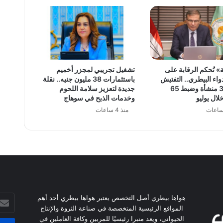
» تُحكم الرقابة على
تشغيل تجريبي لمجزر أخميم
اء البيطري.. التفتيش
باستثمارات 38 مليون جنيه.. نقلة
على 381 منشأة وضبط 65
جديدة لتعزيز سلامة اللحوم
لال يوليو
وخدمات الذبح في سوهاج
منذ 4 ساعات
أدخل
هواها بيطري أصل التخصص يعتبر هواها بيطري أحد أهم
بريدك
المواقع الرئيسية المتخصصة في صناعة الثروة والإنتاج
الإلكت
الحيواني، ويعد منبرا رئيسيًا للمربين وكافة العاملين في