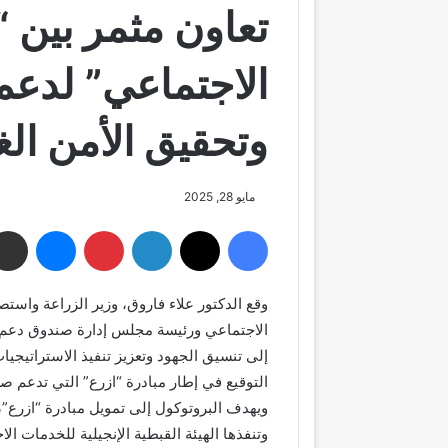
تعاون مثمر بين “
الاجتماعي” لدعم 
وتحقيق الأمن الغ
مايو 28, 2025
فيسبوك
‫X
لينكدإن
بينتيريست
ماسنجر
وقع الدكتور علاء فاروق، وزير الزراعة واست
الاجتماعي ورئيسة مجلس إدارة صندوق دعم ا
إلى تنسيق الجهود وتعزيز تنفيذ الاستراتيجي
التوقيع في إطار مبادرة “ازرع” التي تدعم صغ
ويهدف البروتوكول إلى تمويل مبادرة “ازرع”،
وتنفذها الهيئة القبطية الإنجيلية للخدمات الا