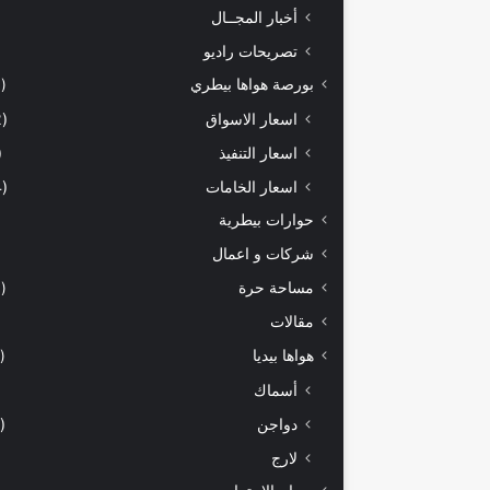
أخبار المجــال
تصريحات راديو
بورصة هواها بيطري
(929)
اسعار الاسواق
(462)
اسعار التنفيذ
71)
اسعار الخامات
(294)
حوارات بيطرية
شركات و اعمال
مساحة حرة
(203)
مقالات
هواها بيديا
(297)
أسماك
دواجن
(149)
لارج