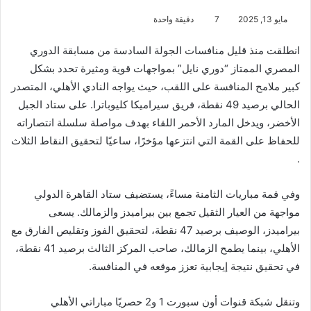
مايو 13, 2025
7
دقيقة واحدة
انطلقت منذ قليل منافسات الجولة السادسة من مسابقة الدوري
المصري الممتاز “دوري نايل” بمواجهات قوية ومثيرة تحدد بشكل
كبير ملامح المنافسة على اللقب، حيث يواجه النادي الأهلي، المتصدر
الحالي برصيد 49 نقطة، فريق سيراميكا كليوباترا. على ستاد الجبل
الأخضر، ويدخل المارد الأحمر اللقاء بهدف مواصلة سلسلة انتصاراته
للحفاظ على القمة التي انتزعها مؤخرًا، ساعيًا لتحقيق النقاط الثلاث
.
وفي قمة مباريات الثامنة مساءً، يستضيف ستاد القاهرة الدولي
مواجهة من العيار الثقيل تجمع بين بيراميدز والزمالك. يسعى
بيراميدز، الوصيف برصيد 47 نقطة، لتحقيق الفوز وتقليص الفارق مع
الأهلي، بينما يطمح الزمالك، صاحب المركز الثالث برصيد 41 نقطة،
في تحقيق نتيجة إيجابية تعزز موقعه في المنافسة.
وتنقل شبكة قنوات أون سبورت 1 و2 حصريًا مباراتي الأهلي