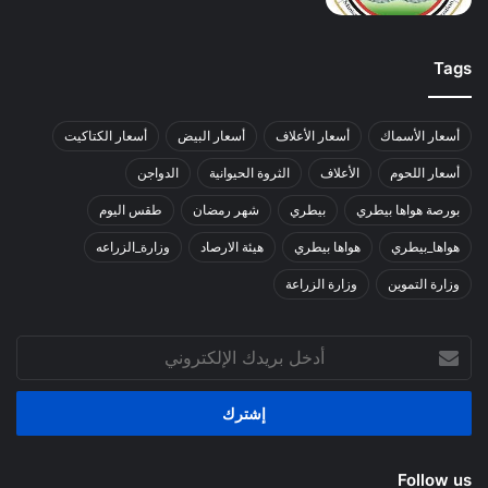
Tags
أسعار الأسماك
أسعار الأعلاف
أسعار البيض
أسعار الكتاكيت
أسعار اللحوم
الأعلاف
الثروة الحيوانية
الدواجن
بورصة هواها بيطري
بيطري
شهر رمضان
طقس اليوم
هواها_بيطري
هواها بيطري
هيئة الارصاد
وزارة_الزراعه
وزارة التموين
وزارة الزراعة
أدخل
بريدك
الإلكتروني
Follow us