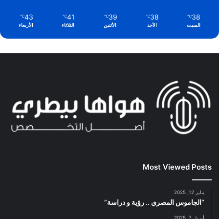
43
41
39
38
38
℃
℃
℃
℃
℃
السبت
الأحد
الأثنين
الثلاثاء
الأربعاء
Most Viewed Posts
يناير 12, 2025
“الجاموس المصري .. رؤية و دراسة”
أبريل 7, 2025