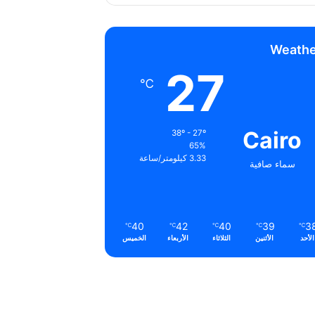
Weathe
27
℃
Cairo
38º - 27º
65%
3.33 كيلومتر/ساعة
سماء صافية
40
42
40
39
3
℃
℃
℃
℃
℃
الأحد
الأثنين
الثلاثاء
الأربعاء
الخميس