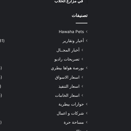
في مزارع الحلاب
تصنيفات
Hawaha Pets
أخبار وتقارير
(5٬431)
أخبار المجــال
تصريحات راديو
بورصة هواها بيطري
(933)
اسعار الاسواق
(464)
اسعار التنفيذ
(172)
اسعار الخامات
(295)
حوارات بيطرية
شركات و اعمال
مساحة حرة
(204)