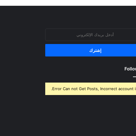
روني
Follo
Error Can not Get Posts, Incorrect account i