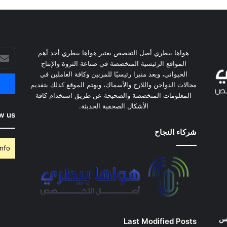
أدخل
هواها بيطري أصل التخصص يعتبر هواها بيطري أحد أهم
بريدك
المواقع الرئيسية المتخصصة في صناعة الثروة والإنتاج
الإلكت
الحيواني، ويعد منبرا رئيسيًا للمربين وكافة العاملين في
مجالات الدواجن واللارج والأسماك، ويهتم الموقع كذلك بتقديم
المعلومات المتخصصة والصحيحة عن طريق استخدام كافة
الأشكال الصحفية الحديثة.
w us
شركاء النجاح
nfo.
وس
Last Modified Posts