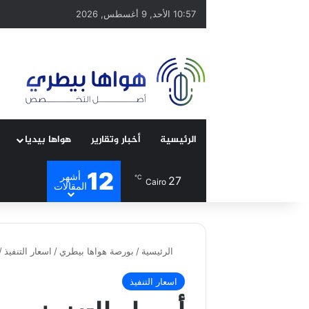
10:57 الأحد, 9 أغسطس, 2026
الرئيسية
أخبار وتقارير
هواها بيديا
12
أشهر
℃
27
Cairo
المقالات
الرئيسية
/
بورصة هواها بيطري
/
اسعار التنفيذ
/
اسعار التنفيذ