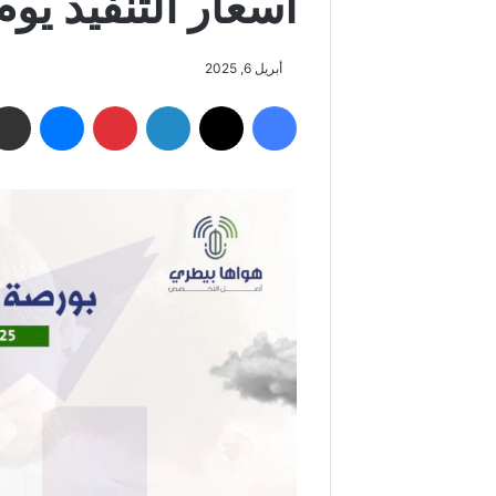
أسعار التنفيذ يوم الأحد
أبريل 6, 2025
فيسبوك
‫X
لينكدإن
بينتيريست
ماسنجر