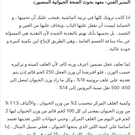
المدير الفني- معهد بحوث الصحة الحيوانية المنصور
ة
اذا كانت ثروتك كلها في تربية الماشية ،فيجب عليك أن تحميها ، و
الحماية ليست أن تقفل عليها الباب ،وتخاف عليها من العين و
الحسد.. بل تحميها بأنك تهتم بالتغذية الجيدة لأن التغذية هي المسؤلة
عن بناء مناعة الجسم العامة ، وهي الطريق لإنتاج لبن بكمية كبيرة و
جودة عالية .
لما تعلف عجل تسمين اعرف وزنه كام، لأن العلف كميته و تركيزه
حسب الوزن ، فلو افترضنا أن وزن العجل 250 كجم قائم إذن يتم
تغذيته علي علف بروتينه 16% ، وكل ما زاد وزن الحيوان ليصل إلي
450: 500 تقل نسبة البروتين إلى 14% .
وكمية العلف المركز تتحسب 2% من وزن الحيوان ، والألياف 1:1.5 %
من وزن الحيوان بمعنى إن كل 100 كجم قائم من وزن الحيوان ليها 2
كجم في اليوم من العلف المركز . وحتي حيوانات اللبن تغذيتها تعتمد
أساسا علي كمية اللبن الذي ينتجها الحيوان ، فعلي سبيل المثال ، إذا
كنت تمتلك جاموس عالي الإدرار يحلب 15 كجم في اليوم ، يتم