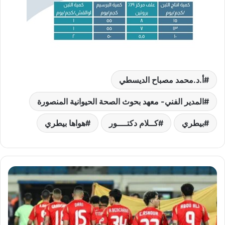
أ.د.محمد مصباح الديسطي
المدير الفني- معهد بحوث الصحة الحيوانية المنصورة
بيطري
كــلام دكتــــور
هواها بيطري
الأهلي
يستعد
لمواجهة
الهلال
في
موريتانيا