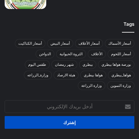
Tags
أسعار الأسماك
أسعار الأعلاف
أسعار البيض
أسعار الكتاكيت
أسعار اللحوم
الأعلاف
الثروة الحيوانية
الدواجن
بورصة هواها بيطري
بيطري
شهر رمضان
طقس اليوم
هواها_بيطري
هواها بيطري
هيئة الارصاد
وزارة_الزراعه
وزارة التموين
وزارة الزراعة
أدخل
بريدك
الإلكتروني