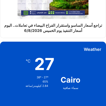
تراجع أسعار الساسو واستقرار الفراخ البيضاء في تعاملات.. اليوم
أسعار التنفيذ يوم الخميس 6/8/2026
Weather
27
℃
Cairo
38º - 27º
65%
2.84 كيلومتر/ساعة
سماء صافية