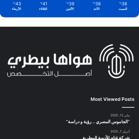
43
41
39
38
38
℃
℃
℃
℃
℃
السبت
الأحد
الأثنين
الثلاثاء
الأربعاء
Most Viewed Posts
يناير 12, 2025
“الجاموس المصري .. رؤية و دراسة”
أبريل 7, 2025
شركة غنام للأدوية البيطرية