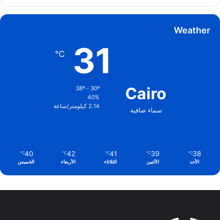
Weather
31
℃
Cairo
38º - 30º
40%
2.14 كيلومتر/ساعة
سماء صافية
40
42
41
39
38
℃
℃
℃
℃
℃
الأحد
الأثنين
الثلاثاء
الأربعاء
الخميس