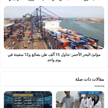
موانئ
البحر
الأحمر:
تداول
15
ألف
طن
بضائع
و12
سفينة
موانئ البحر الأحمر: تداول 15 ألف طن بضائع و12 سفينة في
في
يوم واحد
يوم
واحد
مقالات ذات صلة