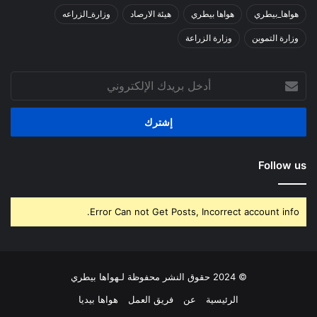
هواها_بيطري
هواها بيطري
هيئة الارصاد
وزارة_الزراعه
وزارة التموين
وزارة الزراعة
أدخل
بريدك
الإلكتروني
Follow us
Error Can not Get Posts, Incorrect account info.
© 2024 حقوق النشر محفوظة لـهواها بيطري
الرئيسية
عن
فريق العمل
هواها بيديا