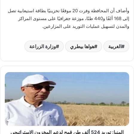
وأضاف أن المحافظة وفرت 20 موقعًا تخزينيًا بطاقة استيعابية تصل
إلى 168 ألفًا و440 طنًا، موزعة جغرافيًا على مستوى المراكز
والمدن لتسهيل عمليات التوريد على المزارعين.
الغربية
هواها بيطري
وزارة الزراعة
المنيا:
توريد
524
ألف
طن
قمح
لدعم
المخزون
الاستراتيجي
المنيا: توريد 524 ألف طن قمح لدعم المخزون الاستراتيجي