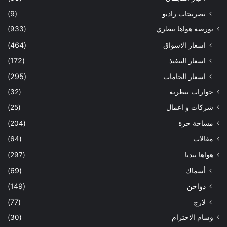
تصريحات راديو
(9)
بورصة هواها بيطري
(933)
اسعار الاسواق
(464)
اسعار التنفيذ
(172)
اسعار الخامات
(295)
حوارات بيطرية
(32)
شركات و اعمال
(25)
مساحة حرة
(204)
مقالات
(64)
هواها بيديا
(297)
أسماك
(69)
دواجن
(149)
لارج
(77)
وسام الاحترام
(30)