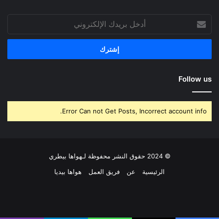
أدخل
بريدك
الإلكتروني
Follow us
Error Can not Get Posts, Incorrect account info.
© 2024 حقوق النشر محفوظة لـهواها بيطري
الرئيسية
عن
فريق العمل
هواها بيديا
فيسبوك
‫X
بينتيريست
لينكدإن
‫YouTube
انستقرام