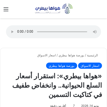
تسجيل الدخول
الق
الوضع ا
الرئيسية
/
بورصة هواها بيطري
/
اسعار الاسواق
اسعار الاسواق
بورصة هواها بيطري
«هواها بيطري»: استقرار أسعار
السلع الحيوانية.. وانخفاض طفيف
في كتاكيت التسمين
يونيو 14, 2026
7
أقل من دقيقة