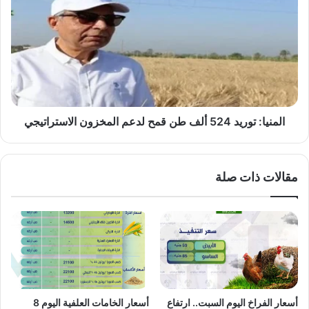
توريد
524
ألف
طن
قمح
لدعم
المخزون
الاستراتيجي
المنيا: توريد 524 ألف طن قمح لدعم المخزون الاستراتيجي
مقالات ذات صلة
أسعار الفراخ اليوم السبت.. ارتفاع
أسعار الخامات العلفية اليوم 8