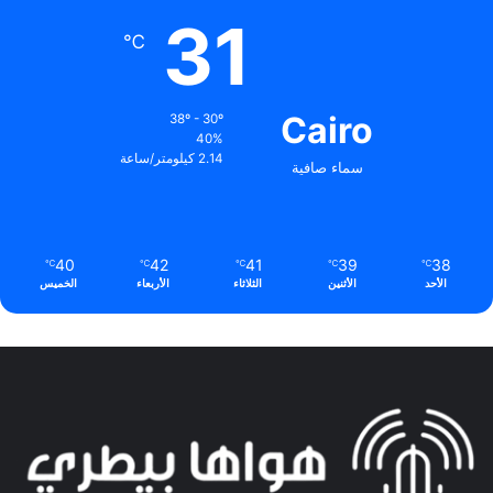
31
℃
Cairo
38º - 30º
40%
2.14 كيلومتر/ساعة
سماء صافية
40
42
41
39
38
℃
℃
℃
℃
℃
الأحد
الأثنين
الثلاثاء
الأربعاء
الخميس