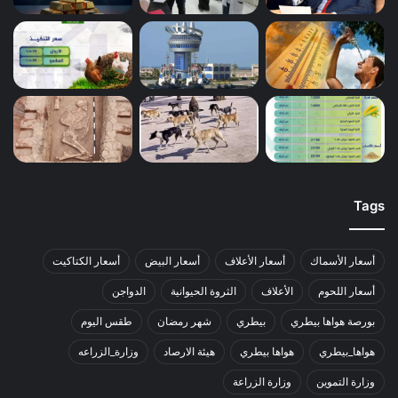
Tags
أسعار الأسماك
أسعار الأعلاف
أسعار البيض
أسعار الكتاكيت
أسعار اللحوم
الأعلاف
الثروة الحيوانية
الدواجن
بورصة هواها بيطري
بيطري
شهر رمضان
طقس اليوم
هواها_بيطري
هواها بيطري
هيئة الارصاد
وزارة_الزراعه
وزارة التموين
وزارة الزراعة