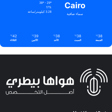
Cairo
38º - 29º
17%
3.28 كيلومتر/ساعة
سماء صافية
42
39
38
38
38
℃
℃
℃
℃
℃
الجمعة
السبت
الأحد
الأثنين
الثلاثاء