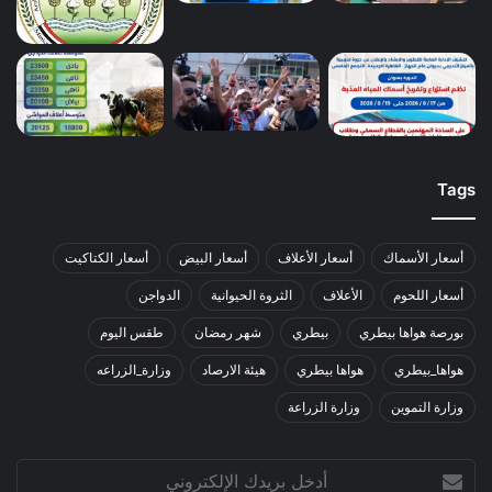
Tags
أسعار الأسماك
أسعار الأعلاف
أسعار البيض
أسعار الكتاكيت
أسعار اللحوم
الأعلاف
الثروة الحيوانية
الدواجن
بورصة هواها بيطري
بيطري
شهر رمضان
طقس اليوم
هواها_بيطري
هواها بيطري
هيئة الارصاد
وزارة_الزراعه
وزارة التموين
وزارة الزراعة
أدخل
بريدك