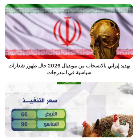
تهديد
إيراني
بالانسحاب
من
مونديال
2026
حال
ظهور
شعارات
سياسية
تهديد إيراني بالانسحاب من مونديال 2026 حال ظهور شعارات
في
سياسية في المدرجات
المدرجات
«هواها
بيطري»:تباين
أسعار
الدواجن..أسعار
التنفيذ
يوم
الأربعاء
10/6/2026