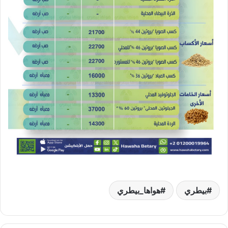
بيطري
هواها_بيطري