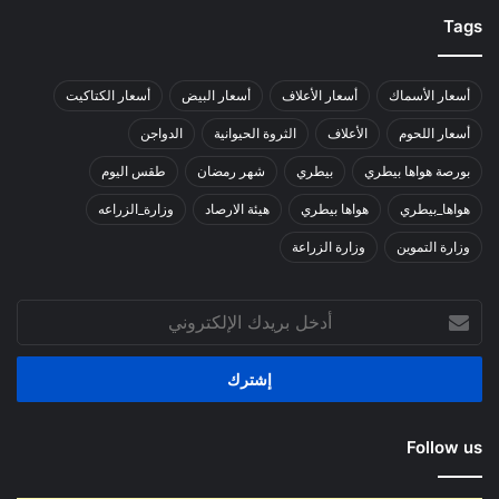
Tags
أسعار الأسماك
أسعار الأعلاف
أسعار البيض
أسعار الكتاكيت
أسعار اللحوم
الأعلاف
الثروة الحيوانية
الدواجن
بورصة هواها بيطري
بيطري
شهر رمضان
طقس اليوم
هواها_بيطري
هواها بيطري
هيئة الارصاد
وزارة_الزراعه
وزارة التموين
وزارة الزراعة
أدخل
بريدك
الإلكتروني
Follow us