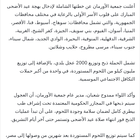
أعلنت جمعية الأورمان عن خطتها الشاملة لإدخال بهجة عيد الأضحى
المبارك على قلوب الأسر الأولى بالرعاية في مختلف محافظات
الجمهورية، والتي تشمل محافظات: سوهاج، أسيوط، قنا، الأقصر،
المنيا، أسوان، الفيوم، بني سويف، الجيزة، كفر الشيخ، الغربية،
الشرقية، الدقهلية، المنوفية، البحيرة، الوادي الجديد، شمال سيناء،
جنوب سيناء، مرسى مطروح، حلايب وشلاتين.
تشمل الحملة ذبح وتوزيع 2000 عجل بلدي، بالإضافة إلى توزيع
مليون كيلو من اللحوم المستوردة، في واحدة من أكبر حملات
التكافل الاجتماعي الموسمية.
وأكد اللواء ممدوح شعبان، مدير عام جمعية الأورمان، أن العجول
سيتم ذبحها في المجازر الحكومية المعتمدة تحت إشراف طب
بيطري كامل لضمان سلامة وجودة اللحوم، على أن تبدأ عمليات
الذبح فور انتهاء صلاة عيد الأضحى وتستمر حتى آخر أيام التشريق.
كما سيتم توزيع اللحوم المستوردة بعد شهرين من وصولها إلى مصر،