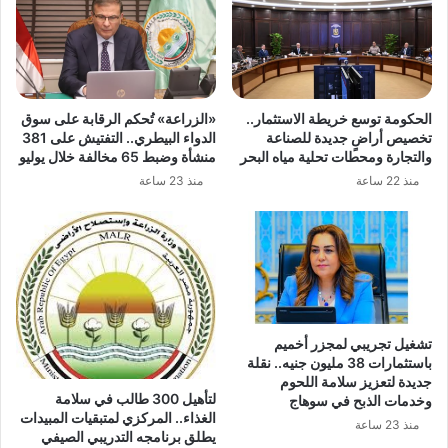
الحكومة توسع خريطة الاستثمار..
«الزراعة» تُحكم الرقابة على سوق
تخصيص أراضٍ جديدة للصناعة
الدواء البيطري.. التفتيش على 381
والتجارة ومحطات تحلية مياه البحر
منشأة وضبط 65 مخالفة خلال يوليو
منذ 22 ساعة
منذ 23 ساعة
تشغيل تجريبي لمجزر أخميم
باستثمارات 38 مليون جنيه.. نقلة
جديدة لتعزيز سلامة اللحوم
لتأهيل 300 طالب في سلامة
وخدمات الذبح في سوهاج
الغذاء.. المركزي لمتبقيات المبيدات
منذ 23 ساعة
يطلق برنامجه التدريبي الصيفي