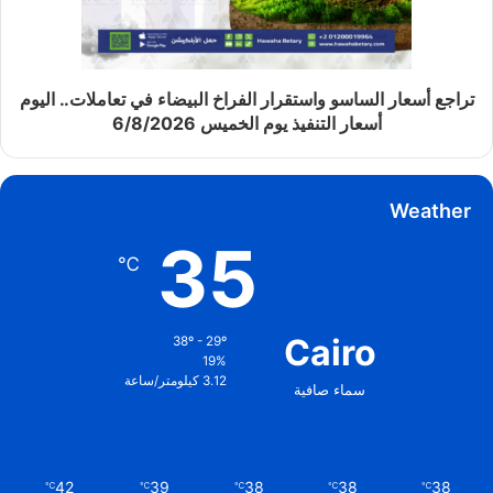
تراجع أسعار الساسو واستقرار الفراخ البيضاء في تعاملات.. اليوم
أسعار التنفيذ يوم الخميس 6/8/2026
Weather
35
℃
Cairo
38º - 29º
19%
3.12 كيلومتر/ساعة
سماء صافية
42
39
38
38
38
℃
℃
℃
℃
℃