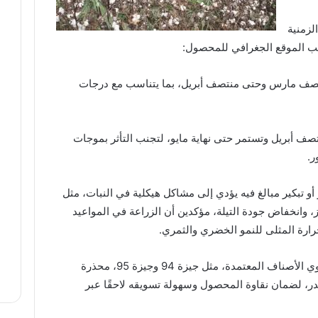
لزمنية
سب الموقع الجغرافي للمحصول:
نتصف مارس وحتى منتصف أبريل، بما يتناسب مع درجات
صف أبريل وتستمر حتى نهاية مايو، لتجنب التأثر بموجات
ر.
أو تبكير مبالغ فيه يؤدي إلى مشاكل هيكلية في النبات، مثل
ز، وانخفاض جودة التيلة، مؤكدين أن الزراعة في المواعيد
رارة المثلى للنمو الخضري والثمري.
كما أكدت الوزارة توفير كميات كافية من تقاوي الأصناف المعتمدة، مثل جيزة 94 وجيزة 95، محذرة
ر، لضمان نقاوة المحصول وسهولة تسويقه لاحقًا عبر