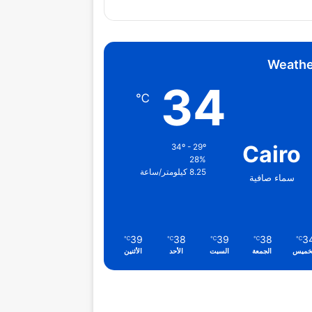
Weathe
34
℃
Cairo
34º - 29º
28%
8.25 كيلومتر/ساعة
سماء صافية
39
38
39
38
3
℃
℃
℃
℃
℃
خميس
الجمعة
السبت
الأحد
الأثنين