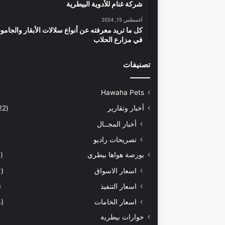
شركة غنام للأدوية البيطرية
أغسطس 15, 2024
كل ما تريد معرفته عن أنواع سلالات الأبقار والجام
في مزارع الحلاب
تصنيفات
Hawaha Pets
أخبار وتقارير
(5٬422)
أخبار المجــال
تصريحات راديو
بورصة هواها بيطري
(929)
اسعار الاسواق
(462)
اسعار التنفيذ
71)
اسعار الخامات
(294)
حوارات بيطرية