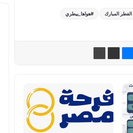
الفطر المبارك
هواها_بيطري
نتيريست
ماسنجر
مشاركة عبر البريد
طباعة
«فرحة
مصر»:
تسجيل
نحو
2000
شاب
وفتاة
من