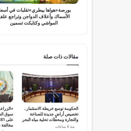
علف
المواشي
بورصة«هواها بيطري»تقلبات في أسعا
وكتايكت
الأسماك وأعلاف الدواجن وتراجع علف
تسمين
المواشي وكتايكت تسمين
مقالات ذات صلة
الحكومة توسع خريطة الاستثمار..
«الزراعة
تخصيص أراضٍ جديدة للصناعة
سوق الدو
والتجارة ومحطات تحلية مياه البحر
مخالفة خ
منذ 4 ساعات