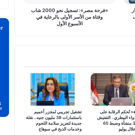
الأسر
الأولى
ر
«فرحة مصر»: تسجيل نحو 2000 شاب
بالرعاية
وفتاة من الأسر الأولى بالرعاية في
في
الأسبوع الأول
r
الأسبوع
الأول
4
ال
» تُحكم الرقابة على
تشغيل تجريبي لمجزر أخميم
اء البيطري.. التفتيش
باستثمارات 38 مليون جنيه.. نقلة
على 381 منشأة وضبط 65
جديدة لتعزيز سلامة اللحوم
لال يوليو
وخدمات الذبح في سوهاج