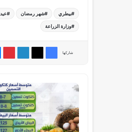
بيطري
شهر رمضان
عيد 
وزارة الزراعة
فيسبوك
‫X
لينكدإن
بي
شاركها
بورصة«هواها
بيطري»تقلبات
في
أسعار
الأسماك
وأعلاف
الدواجن
وتراجع