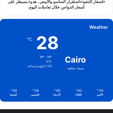
«أسعار التنفيذ»استقرار الساسو والأبيض.. هدوء يسيطر على
أسعار الدواجن خلال تعاملات اليوم
Weather
28
℃
Cairo
39º - 28º
37%
2.53 كيلومتر/ساعة
سماء صافية
40
39
40
40
39
℃
℃
℃
℃
℃
الأثنين
الثلاثاء
الأربعاء
الخميس
الجمعة