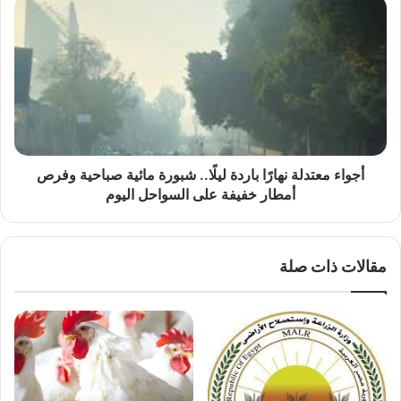
أجواء
معتدلة
نهارًا
باردة
ليلًا..
شبورة
مائية
صباحية
وفرص
أمطار
أجواء معتدلة نهارًا باردة ليلًا.. شبورة مائية صباحية وفرص
خفيفة
أمطار خفيفة على السواحل اليوم
على
السواحل
اليوم
مقالات ذات صلة