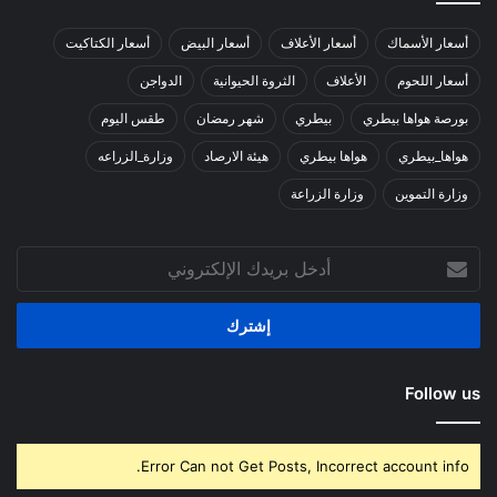
أسعار الأسماك
أسعار الأعلاف
أسعار البيض
أسعار الكتاكيت
أسعار اللحوم
الأعلاف
الثروة الحيوانية
الدواجن
بورصة هواها بيطري
بيطري
شهر رمضان
طقس اليوم
هواها_بيطري
هواها بيطري
هيئة الارصاد
وزارة_الزراعه
وزارة التموين
وزارة الزراعة
أدخل
بريدك
الإلكتروني
Follow us
Error Can not Get Posts, Incorrect account info.