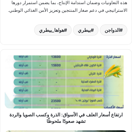
هذه التعاونيات وضمان استدامة الإنتاج، بما يضمن استمرار دورها
الاستراتيجي في دعم صغار المنتجين وتعزيز الأمن الغذائي الوطني.
الدواجن
بيطري
هواها_بيطري
ارتفاع
أسعار
العلف
في
الأسواق:
الذرة
وكسب
الصويا
والردة
تشهد
ارتفاع أسعار العلف في الأسواق: الذرة وكسب الصويا والردة
صعودًا
تشهد صعودًا ملحوظًا
ملحوظًا