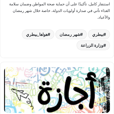
استنفار كامل، تأكيدًا على أن حماية صحة المواطن وضمان سلامة
الغذاء تأتي في صدارة أولويات الدولة، خاصة خلال شهر رمضان
والأعياد.
بيطري
شهر رمضان
هواها_بيطري
وزارة الزراعة
لا
إجازة
للطلاب
بمناسبة
أول
أيام
رمضان..
الدراسة
مستمرة