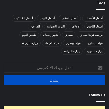
Tags
أسعار الأسماك
أسعار الأعلاف
أسعار البيض
أسعار الكتاكيت
أسعار اللحوم
الأعلاف
الثروة الحيوانية
الدواجن
بورصة هواها بيطري
بيطري
شهر رمضان
طقس اليوم
هواها_بيطري
هواها بيطري
هيئة الارصاد
وزارة_الزراعه
وزارة التموين
وزارة الزراعة
أدخل
بريدك
الإلكتروني
Follow us