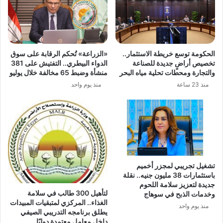
الحكومة توسع خريطة الاستثمار..
«الزراعة» تُحكم الرقابة على سوق
تخصيص أراضٍ جديدة للصناعة
الدواء البيطري.. التفتيش على 381
والتجارة ومحطات تحلية مياه البحر
منشأة وضبط 65 مخالفة خلال يوليو
منذ 23 ساعة
منذ يوم واحد
تشغيل تجريبي لمجزر أخميم
باستثمارات 38 مليون جنيه.. نقلة
جديدة لتعزيز سلامة اللحوم
لتأهيل 300 طالب في سلامة
وخدمات الذبح في سوهاج
الغذاء.. المركزي لمتبقيات المبيدات
منذ يوم واحد
يطلق برنامجه التدريبي الصيفي
داخل معامل معتمدة دوليًا