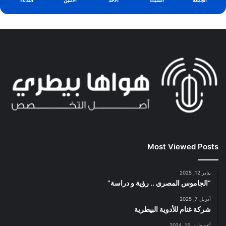
الجمعة
السبت
الأحد
الأثنين
الثلاثاء
Most Viewed Posts
يناير 12, 2025
“الجاموس المصري .. رؤية و دراسة”
أبريل 7, 2025
شركة غنام للأدوية البيطرية
أغسطس 15, 2024