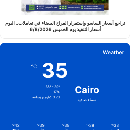
تراجع أسعار الساسو واستقرار الفراخ البيضاء في تعاملات.. اليوم
أسعار التنفيذ يوم الخميس 6/8/2026
Weather
35
℃
Cairo
38º - 29º
17%
3.23 كيلومتر/ساعة
سماء صافية
42
39
38
38
38
℃
℃
℃
℃
℃