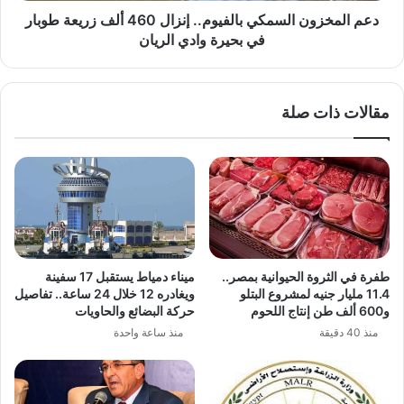
في
دعم المخزون السمكي بالفيوم.. إنزال 460 ألف زريعة طوبار
بحيرة
في بحيرة وادي الريان
وادي
الريان
مقالات ذات صلة
طفرة في الثروة الحيوانية بمصر..
ميناء دمياط يستقبل 17 سفينة
11.4 مليار جنيه لمشروع البتلو
ويغادره 12 خلال 24 ساعة.. تفاصيل
و600 ألف طن إنتاج اللحوم
حركة البضائع والحاويات
منذ 40 دقيقة
منذ ساعة واحدة