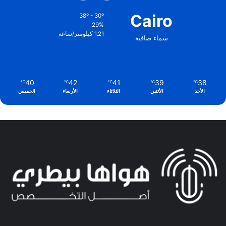
Cairo
38º - 30º
29%
1.21 كيلومتر/ساعة
سماء صافية
40
42
41
39
38
℃
℃
℃
℃
℃
الأحد
الأثنين
الثلاثاء
الأربعاء
الخميس