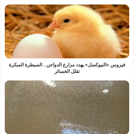
فيروس
«النيوكسل»
يهدد
مزارع
الدواجن..
السيطرة
المبكرة
تقلل
الخسائر
فيروس «النيوكسل» يهدد مزارع الدواجن.. السيطرة المبكرة
تقلل الخسائر
دعم
المخزون
السمكي
بالفيوم..
إنزال
460
ألف
زريعة
طوبار