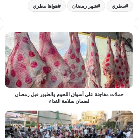
بيطري
شهر رمضان
هواها بيطري
حملات
مفاجئة
على
أسواق
اللحوم
والطيور
قبل
رمضان
لضمان
سلامة
حملات مفاجئة على أسواق اللحوم والطيور قبل رمضان
الغذاء
لضمان سلامة الغذاء
خطة
رقابية
استثنائية
لتأمين