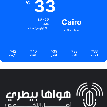
33
℃
Cairo
33º - 29º
43%
9.9 كيلومتر/ساعة
سماء صافية
42
40
39
38
33
℃
℃
℃
℃
℃
السبت
الأحد
الأثنين
الثلاثاء
الأربعاء