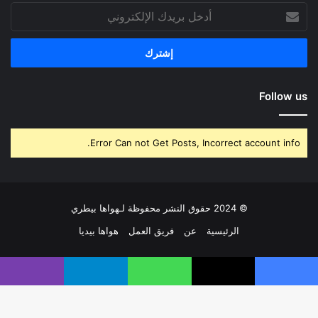
أدخل
بريدك
الإلكتروني
Follow us
Error Can not Get Posts, Incorrect account info.
© 2024 حقوق النشر محفوظة لـهواها بيطري
الرئيسية
عن
فريق العمل
هواها بيديا
فيسبوك
‫X
بينتيريست
لينكدإن
‫YouTube
انستقرام
يسبوك
‫X
واتساب
تيلقرام
ڤايبر