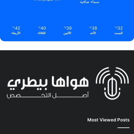
سماء صافية
42
40
39
38
32
℃
℃
℃
℃
℃
السبت
الأحد
الأثنين
الثلاثاء
الأربعاء
Most Viewed Posts