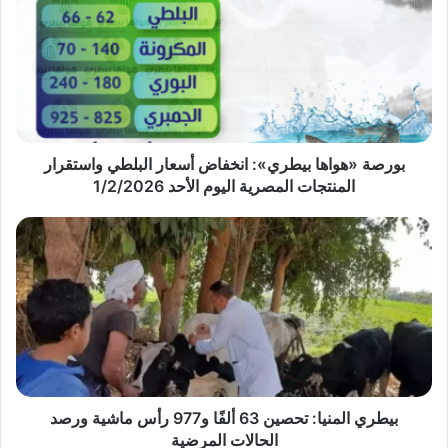
بيطري»:
انخفاض
أسعار
البلطي
واستقرار
المنتجات
المصرية
اليوم
بورصة «هواها بيطري»: انخفاض أسعار البلطي واستقرار
الأحد
المنتجات المصرية اليوم الأحد 1/2/2026
1/2/2026
بيطري
المنيا:
تحصين
63
ألفًا
و977
رأس
ماشية
ورصد
الحالات
بيطري المنيا: تحصين 63 ألفًا و977 رأس ماشية ورصد
المرضية
الحالات المرضية