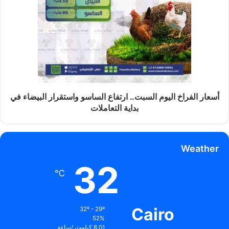
أسعار الفراخ اليوم السبت.. ارتفاع الساسو واستقرار البيضاء في
بداية التعاملات
Weather
32
℃
Cairo
32º - 29º
52%
8.01 كيلومتر/ساعة