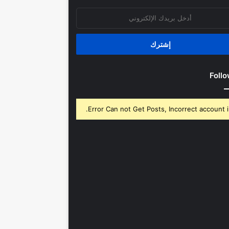
روني
Follo
Error Can not Get Posts, Incorrect account i