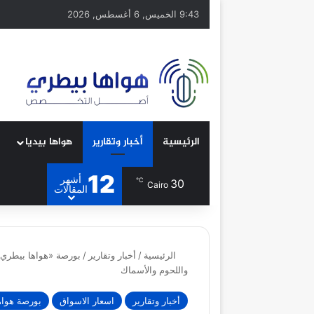
9:43 الخميس, 6 أغسطس, 2026
الرئيسية
أخبار وتقارير
هواها بيديا
12
أشهر
℃
30
Cairo
المقالات
الرئيسية
/
أخبار وتقارير
/
بورصة «هواها بيطري» 
واللحوم والأسماك
أخبار وتقارير
اسعار الاسواق
بورصة هواه