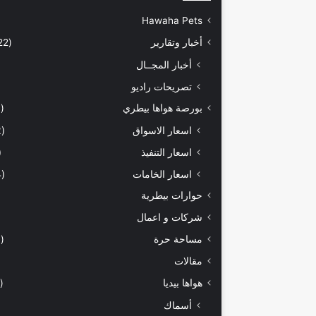
Hawaha Pets
أخبار وتقارير
(5٬422)
أخبار المجــال
تصريحات راديو
بورصة هواها بيطري
(929)
اسعار الاسواق
(462)
اسعار التنفيذ
71)
اسعار الخامات
(294)
حوارات بيطرية
شركات و اعمال
مساحة حرة
(203)
مقالات
هواها بيديا
(297)
أسماك