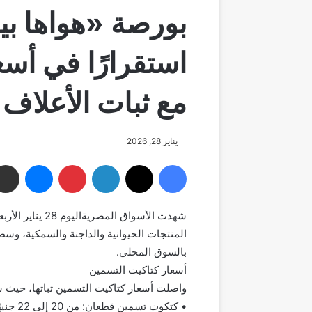
بورصة «هواها 
استقرارًا في أس
مع ثبات الأعلاف
يناير 28, 2026
فيسبوك
‫X
لينكدإن
بينتيريست
ماسنجر
المنتجات الحيوانية والداجنة والسمكية، وس
بالسوق المحلي.
أسعار كتاكيت التسمين
واصلت أسعار كتاكيت التسمين ثباتها، حيث 
• كتكوت تسمين قطعان: من 20 إلى 22 جنيهًا