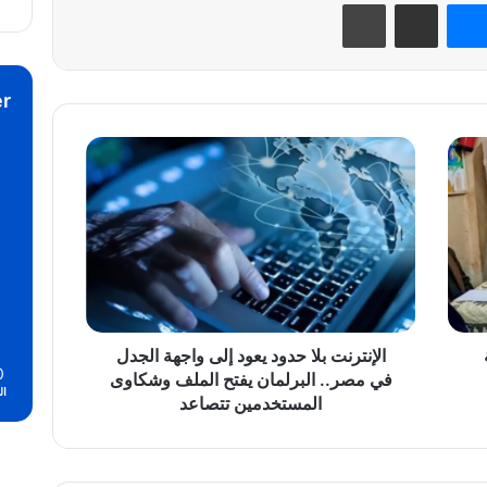
نتيريست
ماسنجر
مشاركة عبر البريد
طباعة
r
الإنترنت
بلا
حدود
يعود
إلى
واجهة
الجدل
في
مصر..
البرلمان
الإنترنت بلا حدود يعود إلى واجهة الجدل
0
يفتح
في مصر.. البرلمان يفتح الملف وشكاوى
ال
الملف
المستخدمين تتصاعد
وشكاوى
المستخدمين
تتصاعد