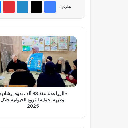
فيسبوك
‫X
لينكدإن
بي
شاركها
«الزراعة»
تنفذ
83
ألف
ندوة
إرشادية
بيطرية
لحماية
الثروة
الحيوانية
«الزراعة» تنفذ 83 ألف ندوة إرشادية
خلال
بيطرية لحماية الثروة الحيوانية خلال
2025
2025