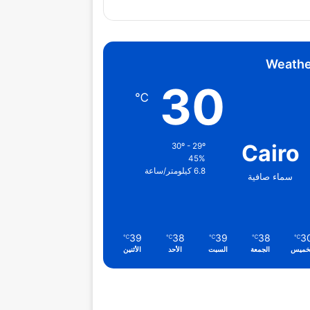
Weathe
30
℃
Cairo
30º - 29º
45%
6.8 كيلومتر/ساعة
سماء صافية
39
38
39
38
3
℃
℃
℃
℃
℃
خميس
الجمعة
السبت
الأحد
الأثنين