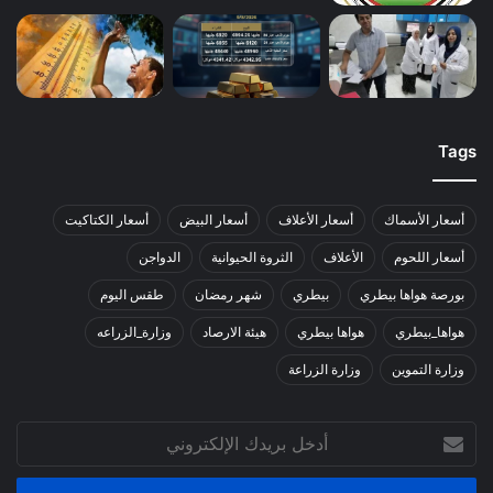
Tags
أسعار الأسماك
أسعار الأعلاف
أسعار البيض
أسعار الكتاكيت
أسعار اللحوم
الأعلاف
الثروة الحيوانية
الدواجن
بورصة هواها بيطري
بيطري
شهر رمضان
طقس اليوم
هواها_بيطري
هواها بيطري
هيئة الارصاد
وزارة_الزراعه
وزارة التموين
وزارة الزراعة
أدخل
بريدك
الإلكتروني