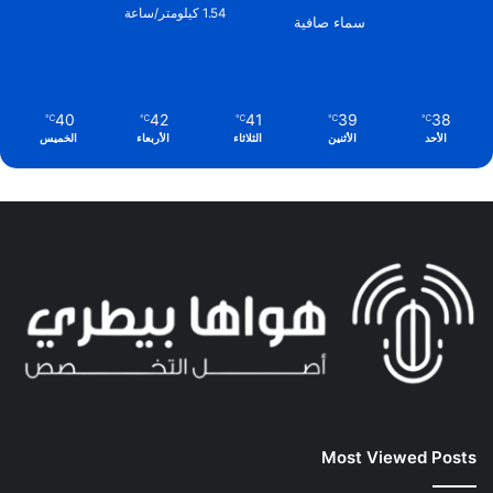
1.54 كيلومتر/ساعة
سماء صافية
40
42
41
39
38
℃
℃
℃
℃
℃
الأحد
الأثنين
الثلاثاء
الأربعاء
الخميس
Most Viewed Posts