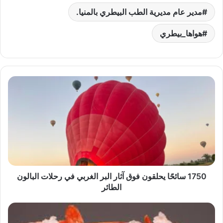
مدير عام مديرية الطب البيطري بالمنيا.
هواها_بيطري
1750
سائحًا
يحلقون
فوق
آثار
البر
الغربي
في
رحلات
البالون
1750 سائحًا يحلقون فوق آثار البر الغربي في رحلات البالون
الطائر
الطائر
بورصة
«هواها