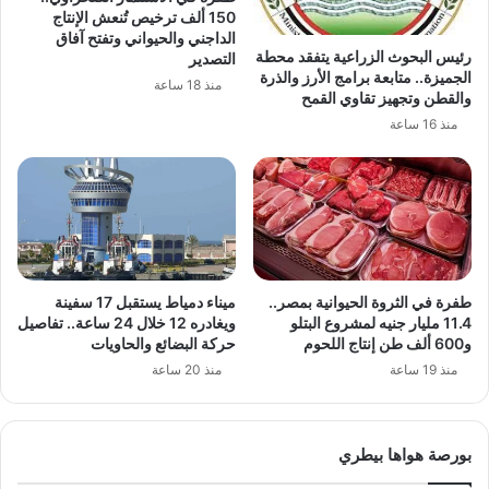
150 ألف ترخيص تُنعش الإنتاج
الداجني والحيواني وتفتح آفاق
رئيس البحوث الزراعية يتفقد محطة
التصدير
الجميزة.. متابعة برامج الأرز والذرة
منذ 18 ساعة
والقطن وتجهيز تقاوي القمح
منذ 16 ساعة
طفرة في الثروة الحيوانية بمصر..
ميناء دمياط يستقبل 17 سفينة
11.4 مليار جنيه لمشروع البتلو
ويغادره 12 خلال 24 ساعة.. تفاصيل
و600 ألف طن إنتاج اللحوم
حركة البضائع والحاويات
منذ 19 ساعة
منذ 20 ساعة
بورصة هواها بيطري