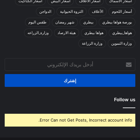
أسعار الأسماك
أسعار الأعلاف
أسعار البيض
أسعار الكتاكيت
أسعار اللحوم
الأعلاف
الثروة الحيوانية
الدواجن
بورصة هواها بيطري
بيطري
شهر رمضان
طقس اليوم
هواها_بيطري
هواها بيطري
هيئة الارصاد
وزارة_الزراعه
وزارة التموين
وزارة الزراعة
أدخل
بريدك
الإلكتروني
Follow us
Error Can not Get Posts, Incorrect account info.