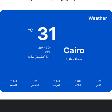
Weather
31
℃
Cairo
39º - 30º
29%
3.11 كيلومتر/ساعة
سماء صافية
40
39
40
40
39
℃
℃
℃
℃
℃
الأثنين
الثلاثاء
الأربعاء
الخميس
الجمعة